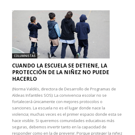
COLUMNISTAS
CUANDO LA ESCUELA SE DETIENE, LA
PROTECCIÓN DE LA NIÑEZ NO PUEDE
HACERLO
(Norma Valdés, directora de Desarrollo de Programas de
Aldeas Infantiles SOS): La convivencia escolar no se
fortalecerá únicamente con mejores protocolos o
sanciones. La escuela no es el lugar donde nace la
violencia; muchas veces es el primer espacio donde esta se
hace visible. Si queremos comunidades educativas más
seguras, debemos invertir tanto en la capacidad de
responder como en la de prevenir. Porque proteger la niñez