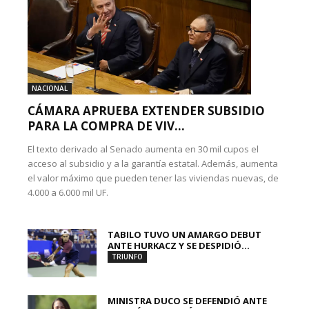
NACIONAL
CÁMARA APRUEBA EXTENDER SUBSIDIO
PARA LA COMPRA DE VIV...
El texto derivado al Senado aumenta en 30 mil cupos el
acceso al subsidio y a la garantía estatal. Además, aumenta
el valor máximo que pueden tener las viviendas nuevas, de
4.000 a 6.000 mil UF.
TABILO TUVO UN AMARGO DEBUT
ANTE HURKACZ Y SE DESPIDIÓ...
TRIUNFO
MINISTRA DUCO SE DEFENDIÓ ANTE