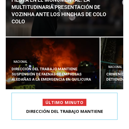
MULTITUDINARIA PRESENTACIÓN DE
VOZINHA ANTE LOS HINCHAS DE COLO
COLO
NACIONAL
NACIONAL
DIRECCIÓN DEL TRABAJO MANTIENE
SUSPENSIÓN DE FAENAS DE EMPRESAS
CRIMEN DE 
ALEDAÑAS A LA EMERGENCIA EN QUILICURA
DETIENEN A
ÚLTIMO MINUTO
CRIMEN DE ESTUDIANTE EN SAN BERNARDO:
DIRECCIÓN DEL TRABAJO MANTIENE
SUSPENSIÓN DE FAENAS DE...
DETIENEN AL PRES...