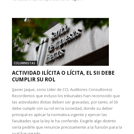
COLUMNISTAS
ACTIVIDAD ILÍCITA O LÍCITA, EL SII DEBE
CUMPLIR SU ROL
(Javier Jaque, socio Líder de CCL Auditores Consultores):
Recordemos que incluso los tribunales han reconocido que
las actividades ilícitas deben ser gravadas, por tanto, el SII
debe cumplir con su rol en la sociedad, donde su deber
principal es aplicar la normativa vigente y ejercer las
facultades que la ley le ha conferido. Exigirle algo distinto
sería pedirle que renuncie precisamente a la función para la
cual fue creado.