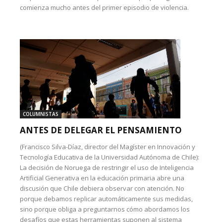
comienza mucho antes del primer episodio de violencia.
COLUMNISTAS
ANTES DE DELEGAR EL PENSAMIENTO
(Francisco Silva-Díaz, director del Magíster en Innovación y
Tecnología Educativa de la Universidad Autónoma de Chile):
La decisión de Noruega de restringir el uso de Inteligencia
Artificial Generativa en la educación primaria abre una
discusión que Chile debiera observar con atención. No
porque debamos replicar automáticamente sus medidas,
sino porque obliga a preguntarnos cómo abordamos los
desafíos que estas herramientas suponen al sistema