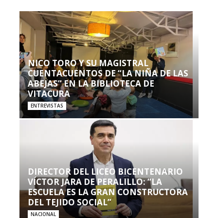
NICO TORO Y SU MAGISTRAL
CUENTACUENTOS DE “LA NIÑA DE LAS
ABEJAS” EN LA BIBLIOTECA DE
VITACURA
ENTREVISTAS
DIRECTOR DEL LICEO BICENTENARIO
VÍCTOR JARA DE PERALILLO: “LA
ESCUELA ES LA GRAN CONSTRUCTORA
DEL TEJIDO SOCIAL”
NACIONAL