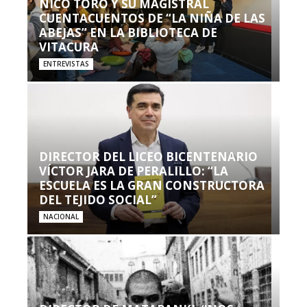
NICO TORO Y SU MAGISTRAL
CUENTACUENTOS DE “LA NIÑA DE LAS
ABEJAS” EN LA BIBLIOTECA DE
VITACURA
ENTREVISTAS
DIRECTOR DEL LICEO BICENTENARIO
VÍCTOR JARA DE PERALILLO: “LA
ESCUELA ES LA GRAN CONSTRUCTORA
DEL TEJIDO SOCIAL”
NACIONAL