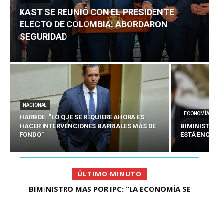
KAST SE REUNIÓ CON EL PRESIDENTE
ELECTO DE COLOMBIA: ABORDARON
SEGURIDAD
NACIONAL
ECONOMÍA
HARBOE: “LO QUE SE REQUIERE AHORA ES
HACER INTERVENCIONES BARRIALES MÁS DE
BIMINISTRO
FONDO”
ESTÁ ENCAU
ÚLTIMO MINUTO
BIMINISTRO MAS POR IPC: “LA ECONOMÍA SE
KAST SE REUNIÓ CON EL PRESIDENTE ELECTO DE
ESTÁ ENC...
COLOMBIA: A...