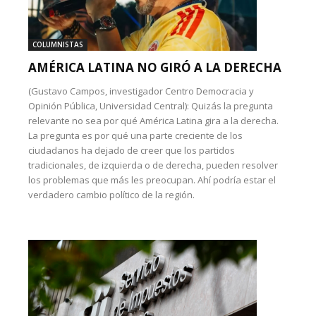
COLUMNISTAS
AMÉRICA LATINA NO GIRÓ A LA DERECHA
(Gustavo Campos, investigador Centro Democracia y
Opinión Pública, Universidad Central): Quizás la pregunta
relevante no sea por qué América Latina gira a la derecha.
La pregunta es por qué una parte creciente de los
ciudadanos ha dejado de creer que los partidos
tradicionales, de izquierda o de derecha, pueden resolver
los problemas que más les preocupan. Ahí podría estar el
verdadero cambio político de la región.