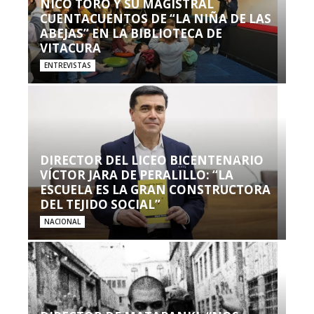
NICO TORO Y SU MAGISTRAL
CUENTACUENTOS DE “LA NIÑA DE LAS
ABEJAS” EN LA BIBLIOTECA DE
VITACURA
ENTREVISTAS
DIRECTOR DEL LICEO BICENTENARIO
VÍCTOR JARA DE PERALILLO: “LA
ESCUELA ES LA GRAN CONSTRUCTORA
DEL TEJIDO SOCIAL”
NACIONAL