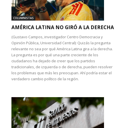
COLUMNISTAS
AMÉRICA LATINA NO GIRÓ A LA DERECHA
(Gustavo Campos, investigador Centro Democracia y
Opinión Pública, Universidad Central): Quizás la pregunta
relevante no sea por qué América Latina gira a la derecha.
La pregunta es por qué una parte creciente de los
ciudadanos ha dejado de creer que los partidos
tradicionales, de izquierda o de derecha, pueden resolver
los problemas que más les preocupan. Ahí podría estar el
verdadero cambio político de la región.