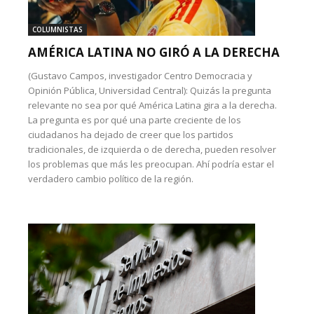
COLUMNISTAS
AMÉRICA LATINA NO GIRÓ A LA DERECHA
(Gustavo Campos, investigador Centro Democracia y
Opinión Pública, Universidad Central): Quizás la pregunta
relevante no sea por qué América Latina gira a la derecha.
La pregunta es por qué una parte creciente de los
ciudadanos ha dejado de creer que los partidos
tradicionales, de izquierda o de derecha, pueden resolver
los problemas que más les preocupan. Ahí podría estar el
verdadero cambio político de la región.