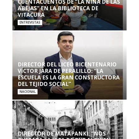
CUENTACUENTOS DE “LA NIÑA DE LAS
ABEJAS” EN LA BIBLIOTECA DE
VITACURA
ENTREVISTAS
DIRECTOR DEL LICEO BICENTENARIO
VÍCTOR JARA DE PERALILLO: “LA
ESCUELA ES LA GRAN CONSTRUCTORA
DEL TEJIDO SOCIAL”
NACIONAL
DIRECTOR DE MATAPANKI: “NOS