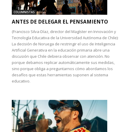
COLUMNISTAS
ANTES DE DELEGAR EL PENSAMIENTO
(Francisco Silva-Díaz, director del Magíster en Innovación y
Tecnología Educativa de la Universidad Autónoma de Chile):
La decisión de Noruega de restringir el uso de Inteligencia
Artificial Generativa en la educación primaria abre una
discusión que Chile debiera observar con atención. No
porque debamos replicar automáticamente sus medidas,
sino porque obliga a preguntarnos cómo abordamos los
desafíos que estas herramientas suponen al sistema
educativo.