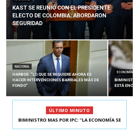
KAST SE REUNIÓ CON EL PRESIDENTE
ELECTO DE COLOMBIA: ABORDARON
SEGURIDAD
NACIONAL
ECONOMÍA
HARBOE: “LO QUE SE REQUIERE AHORA ES
HACER INTERVENCIONES BARRIALES MÁS DE
BIMINISTRO
FONDO”
ESTÁ ENCAU
ÚLTIMO MINUTO
BIMINISTRO MAS POR IPC: “LA ECONOMÍA SE
KAST SE REUNIÓ CON EL PRESIDENTE ELECTO DE
ESTÁ ENC...
COLOMBIA: A...