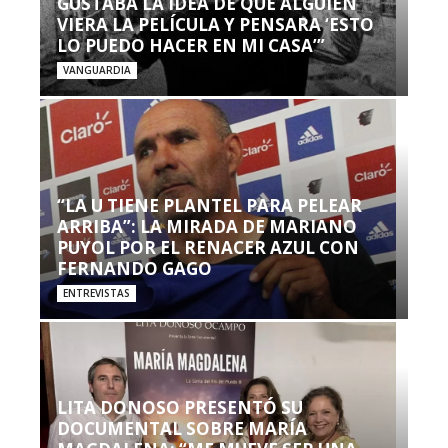
GUSTABA LA IDEA DE QUE ALGUIEN
VIERA LA PELÍCULA Y PENSARA ‘ESTO
LO PUEDO HACER EN MI CASA’”
VANGUARDIA
“LA U TIENE PLANTEL PARA PELEAR
ARRIBA”: LA MIRADA DE MARIANO
PUYOL POR EL RENACER AZUL CON
FERNANDO GAGO
ENTREVISTAS
LITA DONOSO PRESENTÓ SU
DOCUMENTAL SOBRE MARÍA