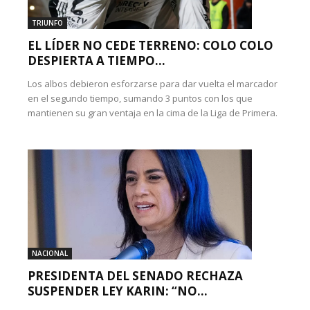
TRIUNFO
EL LÍDER NO CEDE TERRENO: COLO COLO
DESPIERTA A TIEMPO...
Los albos debieron esforzarse para dar vuelta el marcador
en el segundo tiempo, sumando 3 puntos con los que
mantienen su gran ventaja en la cima de la Liga de Primera.
NACIONAL
PRESIDENTA DEL SENADO RECHAZA
SUSPENDER LEY KARIN: “NO...