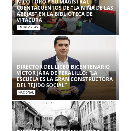
NICO TORO Y SU MAGISTRAL
CUENTACUENTOS DE “LA NIÑA DE LAS
ABEJAS” EN LA BIBLIOTECA DE
VITACURA
ENTREVISTAS
DIRECTOR DEL LICEO BICENTENARIO
VÍCTOR JARA DE PERALILLO: “LA
ESCUELA ES LA GRAN CONSTRUCTORA
DEL TEJIDO SOCIAL”
NACIONAL