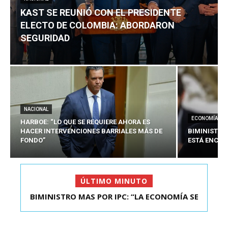
KAST SE REUNIÓ CON EL PRESIDENTE
ELECTO DE COLOMBIA: ABORDARON
SEGURIDAD
NACIONAL
ECONOMÍA
HARBOE: “LO QUE SE REQUIERE AHORA ES
HACER INTERVENCIONES BARRIALES MÁS DE
BIMINISTRO
FONDO”
ESTÁ ENCAU
ÚLTIMO MINUTO
BIMINISTRO MAS POR IPC: “LA ECONOMÍA SE
ESTÁ ENC...