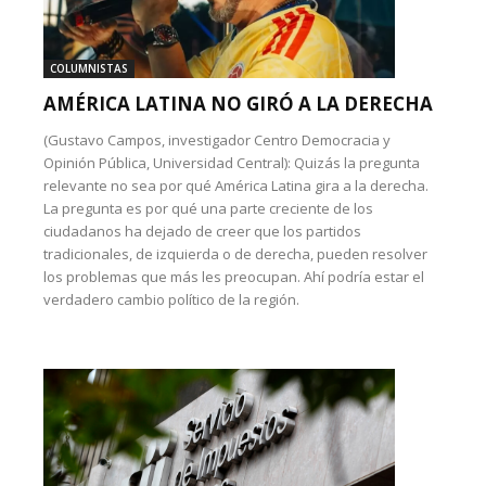
COLUMNISTAS
AMÉRICA LATINA NO GIRÓ A LA DERECHA
(Gustavo Campos, investigador Centro Democracia y
Opinión Pública, Universidad Central): Quizás la pregunta
relevante no sea por qué América Latina gira a la derecha.
La pregunta es por qué una parte creciente de los
ciudadanos ha dejado de creer que los partidos
tradicionales, de izquierda o de derecha, pueden resolver
los problemas que más les preocupan. Ahí podría estar el
verdadero cambio político de la región.