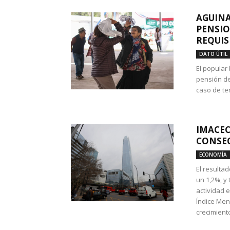
AGUINA
PENSIO
REQUIS
DATO ÚTIL
El popular
pensión de
caso de te
IMACEC
CONSEC
ECONOMÍA
El resulta
un 1,2%, y
actividad 
Índice Men
crecimiento