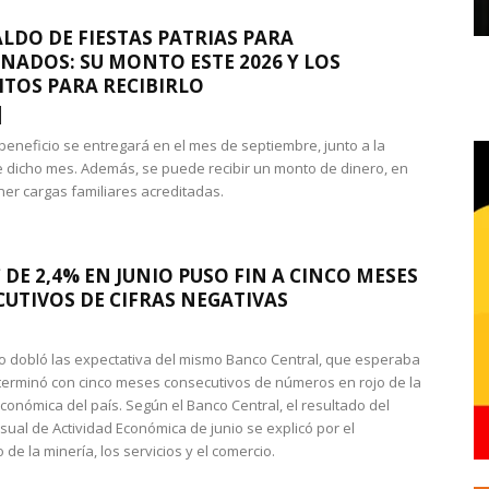
LDO DE FIESTAS PATRIAS PARA
NADOS: SU MONTO ESTE 2026 Y LOS
ITOS PARA RECIBIRLO
 beneficio se entregará en el mes de septiembre, junto a la
 dicho mes. Además, se puede recibir un monto de dinero, en
ner cargas familiares acreditadas.
 DE 2,4% EN JUNIO PUSO FIN A CINCO MESES
UTIVOS DE CIFRAS NEGATIVAS
do dobló las expectativa del mismo Banco Central, que esperaba
 terminó con cinco meses consecutivos de números en rojo de la
económica del país. Según el Banco Central, el resultado del
sual de Actividad Económica de junio se explicó por el
 de la minería, los servicios y el comercio.