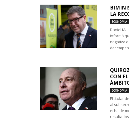
BIMINI
LA REC
ECONOMÍA
Daniel Mas
informó qu
negativa d
desempeño 
QUIROZ
CON EL
ÁMBITO
ECONOMÍA
El titular
al subsecr
echa de me
resultados