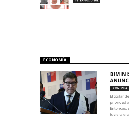
INTERNACIONAL
ECONOMÍA
BIMINI
ANUNCI
ECONOMÍA
El titular 
prioridad 
Entonces, 
tuviera era