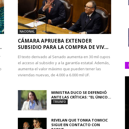
NACIONAL
CÁMARA APRUEBA EXTENDER
.
SUBSIDIO PARA LA COMPRA DE VIV...
r
El texto derivado al Senado aumenta en 30 mil cupos
el acceso al subsidio y a la garantía estatal. Además,
o
aumenta el valor máximo que pueden tener las
viviendas nuevas, de 4.000 a 6.000 mil UF.
MINISTRA DUCO SE DEFENDIÓ
ANTE LAS CRÍTICAS: “EL ÚNICO...
TRIUNFO
REVELAN QUE TONKA TOMICIC
SIGUE EN CONTACTO CON