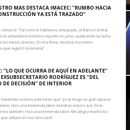
STRO MAS DESTACA IMACEC: “RUMBO HACIA
ONSTRUCCIÓN YA ESTÁ TRAZADO”
 remarcó: “Tal como lo habíamos anticipado, el Banco Central
e la actividad económica repuntó en junio, quebrando la racha
e los meses previos. En esa línea, destaca el positivo
que registró la minería”.
: “LO QUE OCURRA DE AQUÍ EN ADELANTE”
 EXSUBSECRETARIO RODRÍGUEZ ES “DEL
 DE DECISIÓN” DE INTERIOR
 de Hacienda sostuvo este lunes que “yo le tengo un gran aprecio
etario. Hizo una tremenda labor mientras estuvo acá. Se le
nos también. Hizo una tremenda labor. Me alegra mucho los
 que obtuvo en sus otros test”.