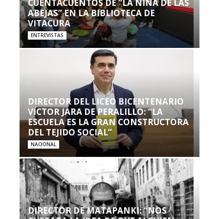
CUENTACUENTOS DE “LA NIÑA DE LAS
ABEJAS” EN LA BIBLIOTECA DE
VITACURA
ENTREVISTAS
DIRECTOR DEL LICEO BICENTENARIO
VÍCTOR JARA DE PERALILLO: “LA
ESCUELA ES LA GRAN CONSTRUCTORA
DEL TEJIDO SOCIAL”
NACIONAL
DIRECTOR DE MATAPANKI: “NOS