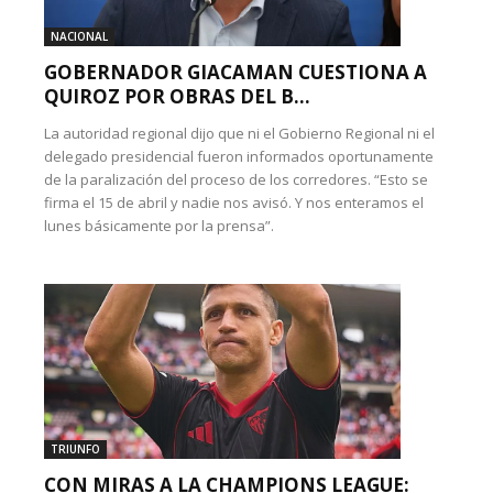
NACIONAL
GOBERNADOR GIACAMAN CUESTIONA A
QUIROZ POR OBRAS DEL B...
La autoridad regional dijo que ni el Gobierno Regional ni el
delegado presidencial fueron informados oportunamente
de la paralización del proceso de los corredores. “Esto se
firma el 15 de abril y nadie nos avisó. Y nos enteramos el
lunes básicamente por la prensa”.
TRIUNFO
CON MIRAS A LA CHAMPIONS LEAGUE: