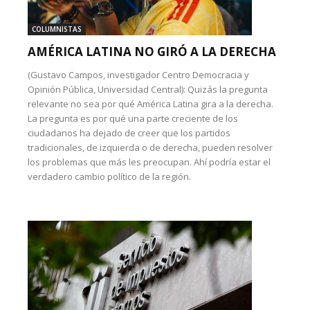
COLUMNISTAS
AMÉRICA LATINA NO GIRÓ A LA DERECHA
(Gustavo Campos, investigador Centro Democracia y
Opinión Pública, Universidad Central): Quizás la pregunta
relevante no sea por qué América Latina gira a la derecha.
La pregunta es por qué una parte creciente de los
ciudadanos ha dejado de creer que los partidos
tradicionales, de izquierda o de derecha, pueden resolver
los problemas que más les preocupan. Ahí podría estar el
verdadero cambio político de la región.