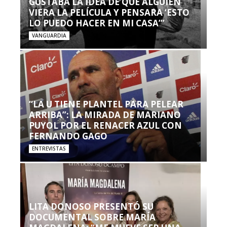
GUSTABA LA IDEA DE QUE ALGUIEN
VIERA LA PELÍCULA Y PENSARA ‘ESTO
LO PUEDO HACER EN MI CASA’”
VANGUARDIA
“LA U TIENE PLANTEL PARA PELEAR
ARRIBA”: LA MIRADA DE MARIANO
PUYOL POR EL RENACER AZUL CON
FERNANDO GAGO
ENTREVISTAS
LITA DONOSO PRESENTÓ SU
DOCUMENTAL SOBRE MARÍA