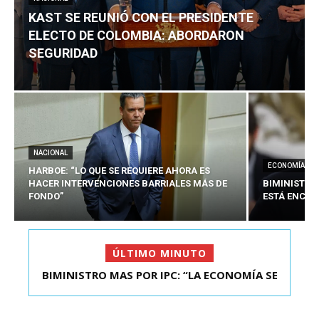
KAST SE REUNIÓ CON EL PRESIDENTE
ELECTO DE COLOMBIA: ABORDARON
SEGURIDAD
NACIONAL
ECONOMÍA
HARBOE: “LO QUE SE REQUIERE AHORA ES
HACER INTERVENCIONES BARRIALES MÁS DE
BIMINISTRO
FONDO”
ESTÁ ENCAU
ÚLTIMO MINUTO
BIMINISTRO MAS POR IPC: “LA ECONOMÍA SE
KAST SE REUNIÓ CON EL PRESIDENTE ELECTO DE
ESTÁ ENC...
COLOMBIA: A...