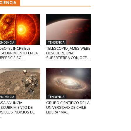
CIENCIA
ENDENCIA
TENDENCIA
DEO: EL INCREÍBLE
TELESCOPIO JAMES WEBB
ESCUBRIMIENTO EN LA
DESCUBRE UNA
PERFICIE SO...
SUPERTIERRA CON OCÉ...
ENDENCIA
TENDENCIA
ASA ANUNCIA
GRUPO CIENTÍFICO DE LA
ESCUBRIMIENTO DE
UNIVERSIDAD DE CHILE
SIBLES INDICIOS DE
LIDERA “MA...
..