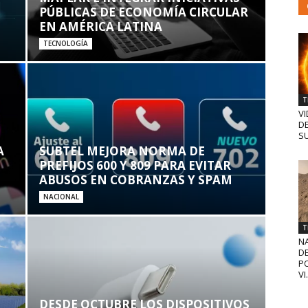
PÚBLICAS DE ECONOMÍA CIRCULAR
EN AMÉRICA LATINA
TECNOLOGÍA
T
VI
D
SU
A
SUBTEL MEJORA NORMA DE
PREFIJOS 600 Y 809 PARA EVITAR
ABUSOS EN COBRANZAS Y SPAM
NACIONAL
T
N
D
PO
VI.
DESDE OCTUBRE LOS DISPOSITIVOS