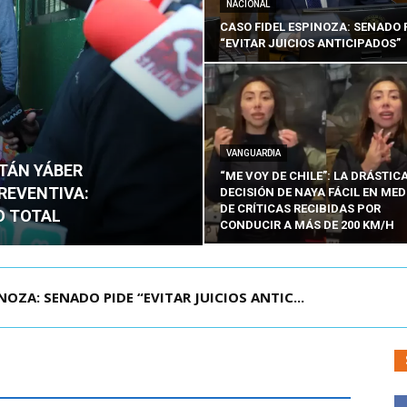
NACIONAL
CASO FIDEL ESPINOZA: SENADO 
“EVITAR JUICIOS ANTICIPADOS”
VANGUARDIA
ITÁN YÁBER
“ME VOY DE CHILE”: LA DRÁSTIC
PREVENTIVA:
DECISIÓN DE NAYA FÁCIL EN MED
DE CRÍTICAS RECIBIDAS POR
O TOTAL
CONDUCIR A MÁS DE 200 KM/H
ÁMITE Y DECLARA ADMISIBLES LOS TRES REQU...