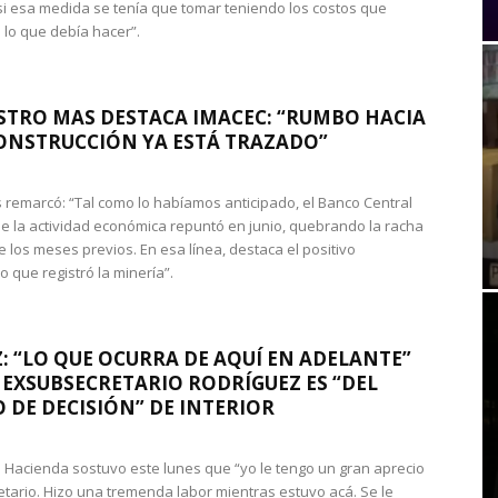
si esa medida se tenía que tomar teniendo los costos que
 lo que debía hacer”.
STRO MAS DESTACA IMACEC: “RUMBO HACIA
ONSTRUCCIÓN YA ESTÁ TRAZADO”
 remarcó: “Tal como lo habíamos anticipado, el Banco Central
e la actividad económica repuntó en junio, quebrando la racha
e los meses previos. En esa línea, destaca el positivo
que registró la minería”.
: “LO QUE OCURRA DE AQUÍ EN ADELANTE”
 EXSUBSECRETARIO RODRÍGUEZ ES “DEL
 DE DECISIÓN” DE INTERIOR
 de Hacienda sostuvo este lunes que “yo le tengo un gran aprecio
etario. Hizo una tremenda labor mientras estuvo acá. Se le