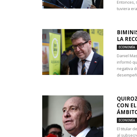
Entonces, 
tuviera era
BIMINI
LA REC
ECONOMÍA
Daniel Mas
informó qu
negativa d
desempeño 
QUIROZ
CON EL
ÁMBITO
ECONOMÍA
El titular
al subsecr