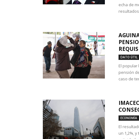
echa de me
resultados
AGUINA
PENSIO
REQUIS
DATO ÚTIL
El popular
pensión de
caso de te
IMACEC
CONSEC
ECONOMÍA
El resulta
un 1,2%, y