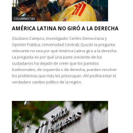
COLUMNISTAS
AMÉRICA LATINA NO GIRÓ A LA DERECHA
(Gustavo Campos, investigador Centro Democracia y
Opinión Pública, Universidad Central): Quizás la pregunta
relevante no sea por qué América Latina gira a la derecha.
La pregunta es por qué una parte creciente de los
ciudadanos ha dejado de creer que los partidos
tradicionales, de izquierda o de derecha, pueden resolver
los problemas que más les preocupan. Ahí podría estar el
verdadero cambio político de la región.