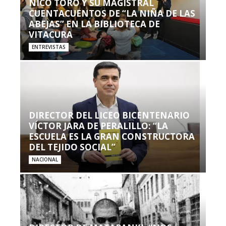
NICO TORO Y SU MAGISTRAL
CUENTACUENTOS DE “LA NIÑA DE LAS
ABEJAS” EN LA BIBLIOTECA DE
VITACURA
ENTREVISTAS
DIRECTOR DEL LICEO BICENTENARIO
VÍCTOR JARA DE PERALILLO: “LA
ESCUELA ES LA GRAN CONSTRUCTORA
DEL TEJIDO SOCIAL”
NACIONAL