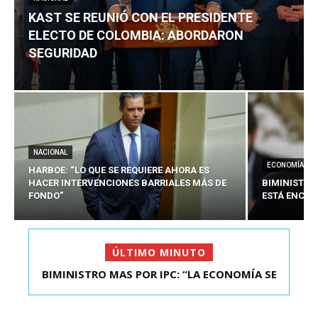
KAST SE REUNIÓ CON EL PRESIDENTE
ELECTO DE COLOMBIA: ABORDARON
SEGURIDAD
NACIONAL
ECONOMÍA
HARBOE: “LO QUE SE REQUIERE AHORA ES
HACER INTERVENCIONES BARRIALES MÁS DE
BIMINISTRO
FONDO”
ESTÁ ENCAU
ÚLTIMO MINUTO
BIMINISTRO MAS POR IPC: “LA ECONOMÍA SE
KAST SE REUNIÓ CON EL PRESIDENTE ELECTO DE
ESTÁ ENC...
COLOMBIA: A...