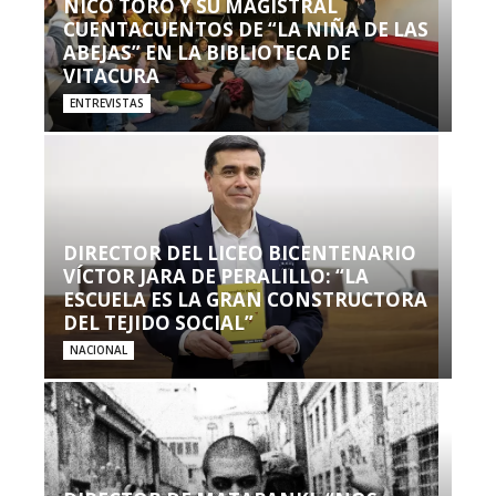
NICO TORO Y SU MAGISTRAL
CUENTACUENTOS DE “LA NIÑA DE LAS
ABEJAS” EN LA BIBLIOTECA DE
VITACURA
ENTREVISTAS
DIRECTOR DEL LICEO BICENTENARIO
VÍCTOR JARA DE PERALILLO: “LA
ESCUELA ES LA GRAN CONSTRUCTORA
DEL TEJIDO SOCIAL”
NACIONAL