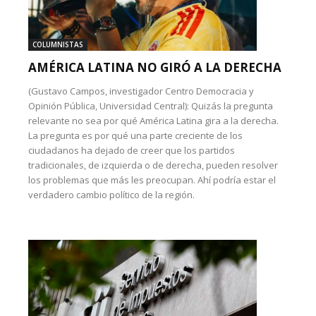
COLUMNISTAS
AMÉRICA LATINA NO GIRÓ A LA DERECHA
(Gustavo Campos, investigador Centro Democracia y
Opinión Pública, Universidad Central): Quizás la pregunta
relevante no sea por qué América Latina gira a la derecha.
La pregunta es por qué una parte creciente de los
ciudadanos ha dejado de creer que los partidos
tradicionales, de izquierda o de derecha, pueden resolver
los problemas que más les preocupan. Ahí podría estar el
verdadero cambio político de la región.