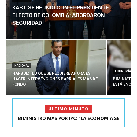
KAST SE REUNIÓ CON EL PRESIDENTE
ELECTO DE COLOMBIA: ABORDARON
SEGURIDAD
NACIONAL
ECONOMÍA
HARBOE: “LO QUE SE REQUIERE AHORA ES
HACER INTERVENCIONES BARRIALES MÁS DE
BIMINISTRO
FONDO”
ESTÁ ENCAU
ÚLTIMO MINUTO
BIMINISTRO MAS POR IPC: “LA ECONOMÍA SE
KAST SE REUNIÓ CON EL PRESIDENTE ELECTO DE
ESTÁ ENC...
COLOMBIA: A...