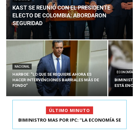
KAST SE REUNIÓ CON EL PRESIDENTE
ELECTO DE COLOMBIA: ABORDARON
SEGURIDAD
NACIONAL
ECONOMÍA
HARBOE: “LO QUE SE REQUIERE AHORA ES
HACER INTERVENCIONES BARRIALES MÁS DE
BIMINISTRO
FONDO”
ESTÁ ENCAU
ÚLTIMO MINUTO
BIMINISTRO MAS POR IPC: “LA ECONOMÍA SE
KAST SE REUNIÓ CON EL PRESIDENTE ELECTO DE
ESTÁ ENC...
COLOMBIA: A...