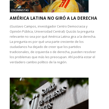
COLUMNISTAS
AMÉRICA LATINA NO GIRÓ A LA DERECHA
(Gustavo Campos, investigador Centro Democracia y
Opinión Pública, Universidad Central): Quizás la pregunta
relevante no sea por qué América Latina gira a la derecha.
La pregunta es por qué una parte creciente de los
ciudadanos ha dejado de creer que los partidos
tradicionales, de izquierda o de derecha, pueden resolver
los problemas que más les preocupan. Ahí podría estar el
verdadero cambio político de la región.