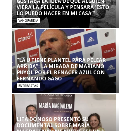
GUSTABA LA IDEA DE QUE ALGUIEN
VIERA LA PELÍCULA Y PENSARA ‘ESTO
LO PUEDO HACER EN MI CASA’”
VANGUARDIA
“LA U TIENE PLANTEL PARA PELEAR
ARRIBA”: LA MIRADA DE MARIANO
PUYOL POR EL RENACER AZUL CON
FERNANDO GAGO
ENTREVISTAS
LITA DONOSO PRESENTÓ SU
DOCUMENTAL SOBRE MARÍA