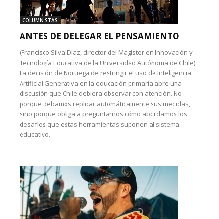
COLUMNISTAS
ANTES DE DELEGAR EL PENSAMIENTO
(Francisco Silva-Díaz, director del Magíster en Innovación y
Tecnología Educativa de la Universidad Autónoma de Chile):
La decisión de Noruega de restringir el uso de Inteligencia
Artificial Generativa en la educación primaria abre una
discusión que Chile debiera observar con atención. No
porque debamos replicar automáticamente sus medidas,
sino porque obliga a preguntarnos cómo abordamos los
desafíos que estas herramientas suponen al sistema
educativo.