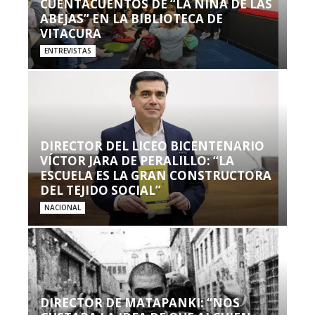
CUENTACUENTOS DE “LA NIÑA DE LAS
ABEJAS” EN LA BIBLIOTECA DE
VITACURA
ENTREVISTAS
DIRECTOR DEL LICEO BICENTENARIO
VÍCTOR JARA DE PERALILLO: “LA
ESCUELA ES LA GRAN CONSTRUCTORA
DEL TEJIDO SOCIAL”
NACIONAL
DIRECTOR DE MATAPANKI: “NOS