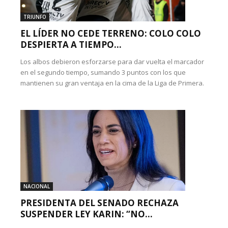
TRIUNFO
EL LÍDER NO CEDE TERRENO: COLO COLO
DESPIERTA A TIEMPO...
Los albos debieron esforzarse para dar vuelta el marcador
en el segundo tiempo, sumando 3 puntos con los que
mantienen su gran ventaja en la cima de la Liga de Primera.
NACIONAL
PRESIDENTA DEL SENADO RECHAZA
SUSPENDER LEY KARIN: “NO...