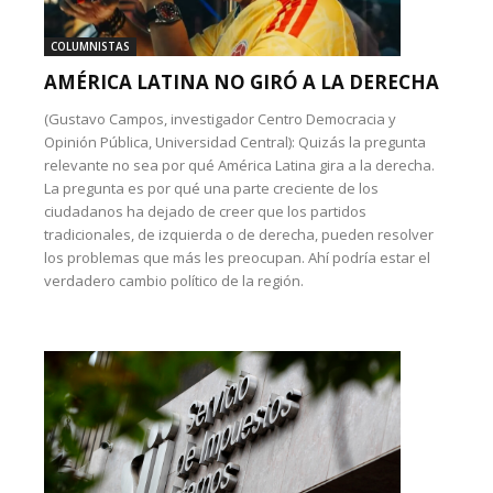
COLUMNISTAS
AMÉRICA LATINA NO GIRÓ A LA DERECHA
(Gustavo Campos, investigador Centro Democracia y
Opinión Pública, Universidad Central): Quizás la pregunta
relevante no sea por qué América Latina gira a la derecha.
La pregunta es por qué una parte creciente de los
ciudadanos ha dejado de creer que los partidos
tradicionales, de izquierda o de derecha, pueden resolver
los problemas que más les preocupan. Ahí podría estar el
verdadero cambio político de la región.