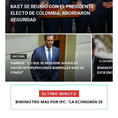
KAST SE REUNIÓ CON EL PRESIDENTE
ELECTO DE COLOMBIA: ABORDARON
SEGURIDAD
NACIONAL
ECONOMÍA
HARBOE: “LO QUE SE REQUIERE AHORA ES
HACER INTERVENCIONES BARRIALES MÁS DE
BIMINISTRO
FONDO”
ESTÁ ENCAU
ÚLTIMO MINUTO
BIMINISTRO MAS POR IPC: “LA ECONOMÍA SE
KAST SE REUNIÓ CON EL PRESIDENTE ELECTO DE
ESTÁ ENC...
COLOMBIA: A...