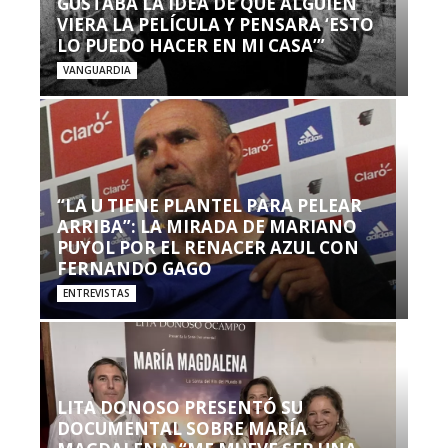
GUSTABA LA IDEA DE QUE ALGUIEN
VIERA LA PELÍCULA Y PENSARA ‘ESTO
LO PUEDO HACER EN MI CASA’”
VANGUARDIA
“LA U TIENE PLANTEL PARA PELEAR
ARRIBA”: LA MIRADA DE MARIANO
PUYOL POR EL RENACER AZUL CON
FERNANDO GAGO
ENTREVISTAS
LITA DONOSO PRESENTÓ SU
DOCUMENTAL SOBRE MARÍA