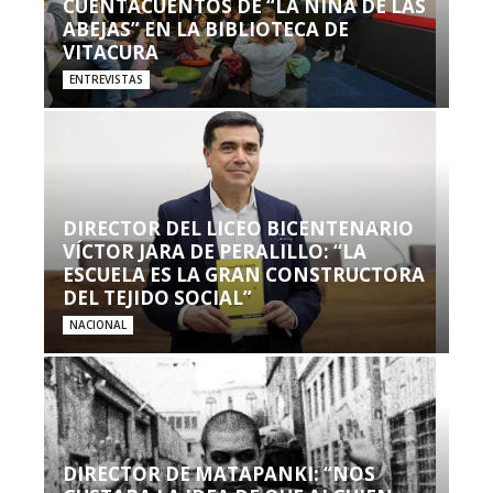
CUENTACUENTOS DE “LA NIÑA DE LAS
ABEJAS” EN LA BIBLIOTECA DE
VITACURA
ENTREVISTAS
DIRECTOR DEL LICEO BICENTENARIO
VÍCTOR JARA DE PERALILLO: “LA
ESCUELA ES LA GRAN CONSTRUCTORA
DEL TEJIDO SOCIAL”
NACIONAL
DIRECTOR DE MATAPANKI: “NOS