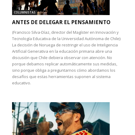
COLUMNISTAS
ANTES DE DELEGAR EL PENSAMIENTO
(Francisco Silva-Díaz, director del Magíster en Innovación y
Tecnología Educativa de la Universidad Autónoma de Chile):
La decisión de Noruega de restringir el uso de Inteligencia
Artificial Generativa en la educación primaria abre una
discusión que Chile debiera observar con atención. No
porque debamos replicar automáticamente sus medidas,
sino porque obliga a preguntarnos cómo abordamos los
desafíos que estas herramientas suponen al sistema
educativo.