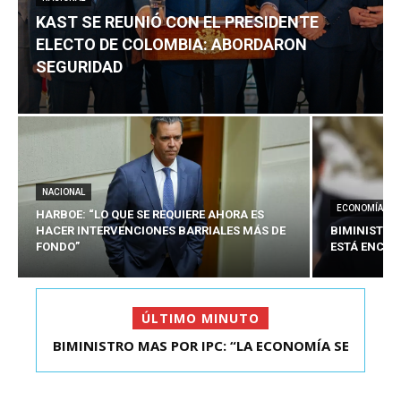
KAST SE REUNIÓ CON EL PRESIDENTE
ELECTO DE COLOMBIA: ABORDARON
SEGURIDAD
NACIONAL
ECONOMÍA
HARBOE: “LO QUE SE REQUIERE AHORA ES
HACER INTERVENCIONES BARRIALES MÁS DE
BIMINISTRO
FONDO”
ESTÁ ENCAU
ÚLTIMO MINUTO
BIMINISTRO MAS POR IPC: “LA ECONOMÍA SE
KAST SE REUNIÓ CON EL PRESIDENTE ELECTO DE
ESTÁ ENC...
COLOMBIA: A...