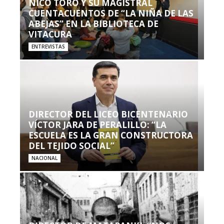
NICO TORO Y SU MAGISTRAL
CUENTACUENTOS DE “LA NIÑA DE LAS
ABEJAS” EN LA BIBLIOTECA DE
VITACURA
ENTREVISTAS
DIRECTOR DEL LICEO BICENTENARIO
VÍCTOR JARA DE PERALILLO: “LA
ESCUELA ES LA GRAN CONSTRUCTORA
DEL TEJIDO SOCIAL”
NACIONAL