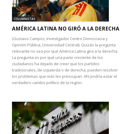
COLUMNISTAS
AMÉRICA LATINA NO GIRÓ A LA DERECHA
(Gustavo Campos, investigador Centro Democracia y
Opinión Pública, Universidad Central): Quizás la pregunta
relevante no sea por qué América Latina gira a la derecha.
La pregunta es por qué una parte creciente de los
ciudadanos ha dejado de creer que los partidos
tradicionales, de izquierda o de derecha, pueden resolver
los problemas que más les preocupan. Ahí podría estar el
verdadero cambio político de la región.