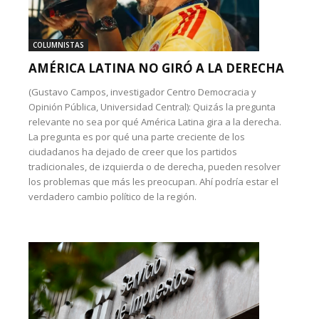
COLUMNISTAS
AMÉRICA LATINA NO GIRÓ A LA DERECHA
(Gustavo Campos, investigador Centro Democracia y
Opinión Pública, Universidad Central): Quizás la pregunta
relevante no sea por qué América Latina gira a la derecha.
La pregunta es por qué una parte creciente de los
ciudadanos ha dejado de creer que los partidos
tradicionales, de izquierda o de derecha, pueden resolver
los problemas que más les preocupan. Ahí podría estar el
verdadero cambio político de la región.