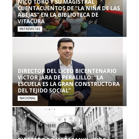
NICO TORO Y SU MAGISTRAL
CUENTACUENTOS DE “LA NIÑA DE LAS
ABEJAS” EN LA BIBLIOTECA DE
VITACURA
ENTREVISTAS
DIRECTOR DEL LICEO BICENTENARIO
VÍCTOR JARA DE PERALILLO: “LA
ESCUELA ES LA GRAN CONSTRUCTORA
DEL TEJIDO SOCIAL”
NACIONAL