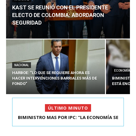
KAST SE REUNIÓ CON EL PRESIDENTE
ELECTO DE COLOMBIA: ABORDARON
SEGURIDAD
NACIONAL
ECONOMÍA
HARBOE: “LO QUE SE REQUIERE AHORA ES
HACER INTERVENCIONES BARRIALES MÁS DE
BIMINISTRO
FONDO”
ESTÁ ENCAU
ÚLTIMO MINUTO
BIMINISTRO MAS POR IPC: “LA ECONOMÍA SE
KAST SE REUNIÓ CON EL PRESIDENTE ELECTO DE
ESTÁ ENC...
COLOMBIA: A...