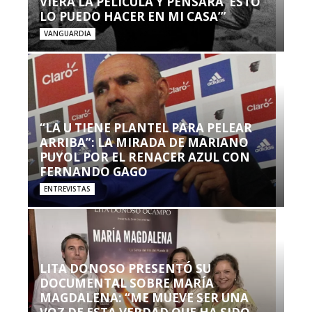
VIERA LA PELÍCULA Y PENSARA ‘ESTO
LO PUEDO HACER EN MI CASA’”
VANGUARDIA
“LA U TIENE PLANTEL PARA PELEAR
ARRIBA”: LA MIRADA DE MARIANO
PUYOL POR EL RENACER AZUL CON
FERNANDO GAGO
ENTREVISTAS
LITA DONOSO PRESENTÓ SU
DOCUMENTAL SOBRE MARÍA
MAGDALENA: “ME MUEVE SER UNA