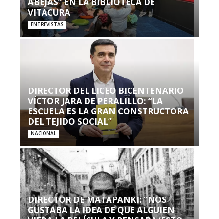
ABEJAS” EN LA BIBLIOTECA DE
VITACURA
ENTREVISTAS
DIRECTOR DEL LICEO BICENTENARIO
VÍCTOR JARA DE PERALILLO: “LA
ESCUELA ES LA GRAN CONSTRUCTORA
DEL TEJIDO SOCIAL”
NACIONAL
DIRECTOR DE MATAPANKI: “NOS
GUSTABA LA IDEA DE QUE ALGUIEN