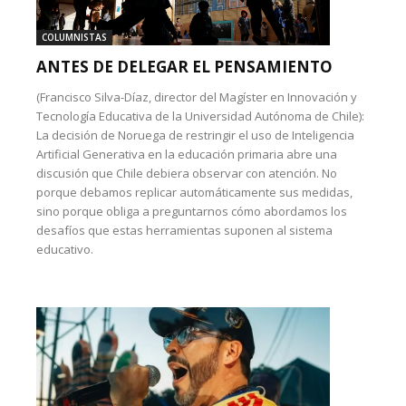
COLUMNISTAS
ANTES DE DELEGAR EL PENSAMIENTO
(Francisco Silva-Díaz, director del Magíster en Innovación y
Tecnología Educativa de la Universidad Autónoma de Chile):
La decisión de Noruega de restringir el uso de Inteligencia
Artificial Generativa en la educación primaria abre una
discusión que Chile debiera observar con atención. No
porque debamos replicar automáticamente sus medidas,
sino porque obliga a preguntarnos cómo abordamos los
desafíos que estas herramientas suponen al sistema
educativo.