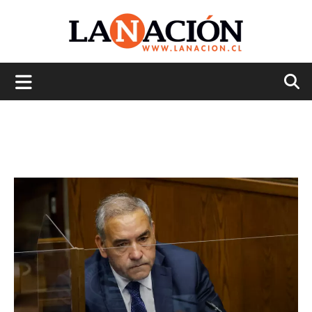
La
Nación