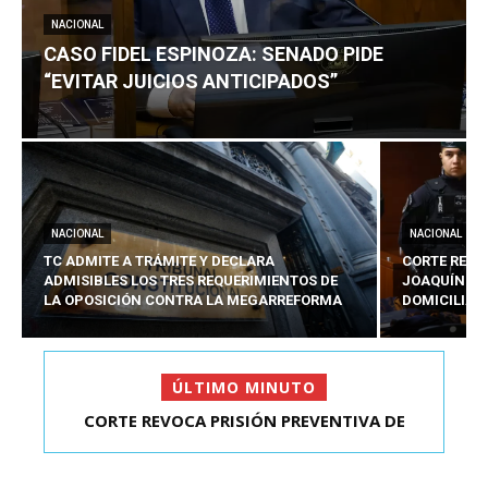
NACIONAL
CASO FIDEL ESPINOZA: SENADO PIDE
“EVITAR JUICIOS ANTICIPADOS”
NACIONAL
NACIONAL
TC ADMITE A TRÁMITE Y DECLARA
CORTE REVO
ADMISIBLES LOS TRES REQUERIMIENTOS DE
JOAQUÍN LA
LA OPOSICIÓN CONTRA LA MEGARREFORMA
DOMICILIAR
ÚLTIMO MINUTO
CORTE REVOCA PRISIÓN PREVENTIVA DE
CASO FIDEL ESPINOZA: SENADO PIDE “EVITAR
JOAQUÍN LAVÍN LEÓN:...
JUICIOS ANTIC...