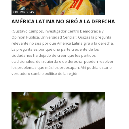
COLUMNISTAS
AMÉRICA LATINA NO GIRÓ A LA DERECHA
(Gustavo Campos, investigador Centro Democracia y
Opinión Pública, Universidad Central): Quizás la pregunta
relevante no sea por qué América Latina gira a la derecha.
La pregunta es por qué una parte creciente de los
ciudadanos ha dejado de creer que los partidos
tradicionales, de izquierda o de derecha, pueden resolver
los problemas que más les preocupan. Ahí podría estar el
verdadero cambio político de la región.