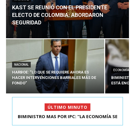
KAST SE REUNIÓ CON EL PRESIDENTE
ELECTO DE COLOMBIA: ABORDARON
SEGURIDAD
NACIONAL
ECONOMÍA
HARBOE: “LO QUE SE REQUIERE AHORA ES
HACER INTERVENCIONES BARRIALES MÁS DE
BIMINISTRO
FONDO”
ESTÁ ENCAU
ÚLTIMO MINUTO
BIMINISTRO MAS POR IPC: “LA ECONOMÍA SE
KAST SE REUNIÓ CON EL PRESIDENTE ELECTO DE
ESTÁ ENC...
COLOMBIA: A...