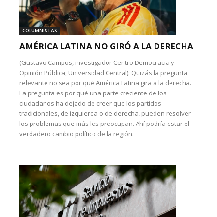
COLUMNISTAS
AMÉRICA LATINA NO GIRÓ A LA DERECHA
(Gustavo Campos, investigador Centro Democracia y
Opinión Pública, Universidad Central): Quizás la pregunta
relevante no sea por qué América Latina gira a la derecha.
La pregunta es por qué una parte creciente de los
ciudadanos ha dejado de creer que los partidos
tradicionales, de izquierda o de derecha, pueden resolver
los problemas que más les preocupan. Ahí podría estar el
verdadero cambio político de la región.