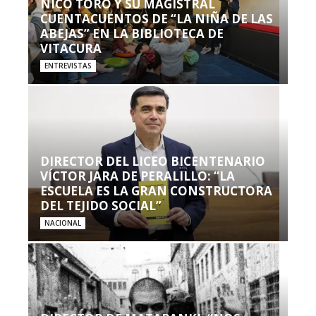
NICO TORO Y SU MAGISTRAL
CUENTACUENTOS DE “LA NIÑA DE LAS
ABEJAS” EN LA BIBLIOTECA DE
VITACURA
ENTREVISTAS
DIRECTOR DEL LICEO BICENTENARIO
VÍCTOR JARA DE PERALILLO: “LA
ESCUELA ES LA GRAN CONSTRUCTORA
DEL TEJIDO SOCIAL”
NACIONAL