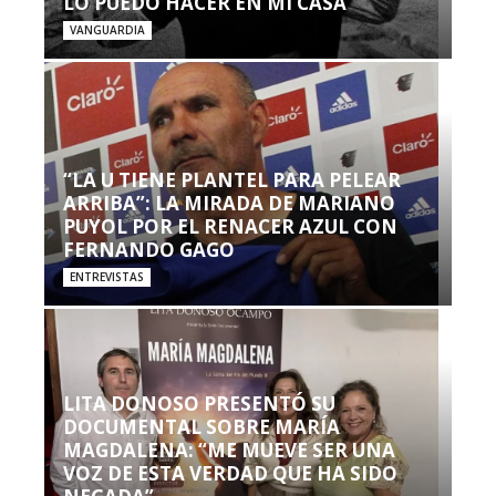
LO PUEDO HACER EN MI CASA’”
VANGUARDIA
“LA U TIENE PLANTEL PARA PELEAR
ARRIBA”: LA MIRADA DE MARIANO
PUYOL POR EL RENACER AZUL CON
FERNANDO GAGO
ENTREVISTAS
LITA DONOSO PRESENTÓ SU
DOCUMENTAL SOBRE MARÍA
MAGDALENA: “ME MUEVE SER UNA
VOZ DE ESTA VERDAD QUE HA SIDO