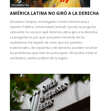
COLUMNISTAS
AMÉRICA LATINA NO GIRÓ A LA DERECHA
(Gustavo Campos, investigador Centro Democracia y
Opinión Pública, Universidad Central): Quizás la pregunta
relevante no sea por qué América Latina gira a la derecha.
La pregunta es por qué una parte creciente de los
ciudadanos ha dejado de creer que los partidos
tradicionales, de izquierda o de derecha, pueden resolver
los problemas que más les preocupan. Ahí podría estar el
verdadero cambio político de la región.