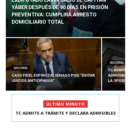
YÁBER DESPUÉS DE 90 DÍAS EN PRISIÓN
PREVENTIVA: CUMPLIRÁ ARRESTO
DOMICILIARIO TOTAL
NACIONAL
NACIONAL
TC ADMITE 
CASO FIDEL ESPINOZA: SENADO PIDE “EVITAR
ADMISIBLES
JUICIOS ANTICIPADOS”
LA OPOSICI
ÚLTIMO MINUTO
TC ADMITE A TRÁMITE Y DECLARA ADMISIBLES
LOS TRES REQU...