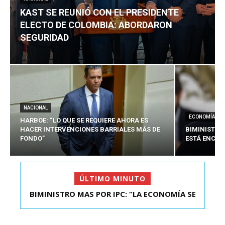
KAST SE REUNIÓ CON EL PRESIDENTE
ELECTO DE COLOMBIA: ABORDARON
SEGURIDAD
NACIONAL
ECONOMÍA
HARBOE: “LO QUE SE REQUIERE AHORA ES
HACER INTERVENCIONES BARRIALES MÁS DE
BIMINISTRO
FONDO”
ESTÁ ENCAU
ÚLTIMO MINUTO
BIMINISTRO MAS POR IPC: “LA ECONOMÍA SE
KAST SE REUNIÓ CON EL PRESIDENTE ELECTO DE
ESTÁ ENC...
COLOMBIA: A...