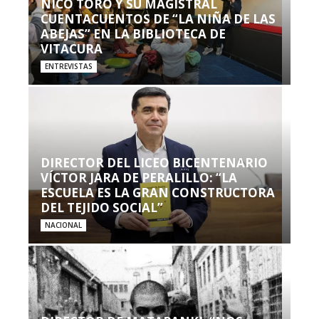
NICO TORO Y SU MAGISTRAL
CUENTACUENTOS DE “LA NIÑA DE LAS
ABEJAS” EN LA BIBLIOTECA DE
VITACURA
ENTREVISTAS
DIRECTOR DEL LICEO BICENTENARIO
VÍCTOR JARA DE PERALILLO: “LA
ESCUELA ES LA GRAN CONSTRUCTORA
DEL TEJIDO SOCIAL”
NACIONAL