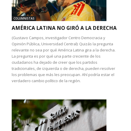
COLUMNISTAS
AMÉRICA LATINA NO GIRÓ A LA DERECHA
(Gustavo Campos, investigador Centro Democracia y
Opinión Pública, Universidad Central): Quizás la pregunta
relevante no sea por qué América Latina gira a la derecha.
La pregunta es por qué una parte creciente de los
ciudadanos ha dejado de creer que los partidos
tradicionales, de izquierda o de derecha, pueden resolver
los problemas que más les preocupan. Ahí podría estar el
verdadero cambio político de la región.