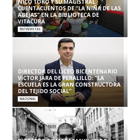
NICO TORO Y SU MAGISTRAL
CUENTACUENTOS DE “LA NIÑA DE LAS
ABEJAS” EN LA BIBLIOTECA DE
VITACURA
ENTREVISTAS
DIRECTOR DEL LICEO BICENTENARIO
VÍCTOR JARA DE PERALILLO: “LA
ESCUELA ES LA GRAN CONSTRUCTORA
DEL TEJIDO SOCIAL”
NACIONAL