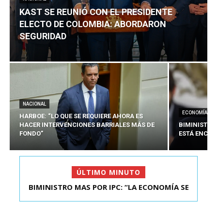
KAST SE REUNIÓ CON EL PRESIDENTE
ELECTO DE COLOMBIA: ABORDARON
SEGURIDAD
NACIONAL
ECONOMÍA
HARBOE: “LO QUE SE REQUIERE AHORA ES
HACER INTERVENCIONES BARRIALES MÁS DE
BIMINISTRO
FONDO”
ESTÁ ENCAU
ÚLTIMO MINUTO
BIMINISTRO MAS POR IPC: “LA ECONOMÍA SE
KAST SE REUNIÓ CON EL PRESIDENTE ELECTO DE
ESTÁ ENC...
COLOMBIA: A...