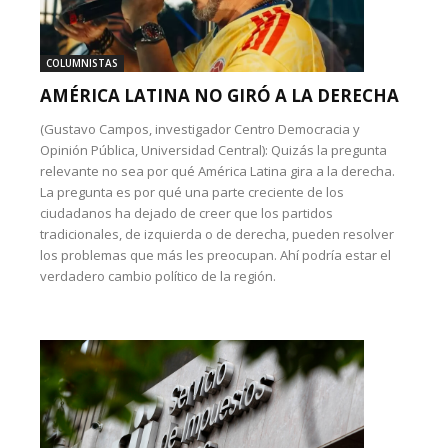
COLUMNISTAS
AMÉRICA LATINA NO GIRÓ A LA DERECHA
(Gustavo Campos, investigador Centro Democracia y
Opinión Pública, Universidad Central): Quizás la pregunta
relevante no sea por qué América Latina gira a la derecha.
La pregunta es por qué una parte creciente de los
ciudadanos ha dejado de creer que los partidos
tradicionales, de izquierda o de derecha, pueden resolver
los problemas que más les preocupan. Ahí podría estar el
verdadero cambio político de la región.