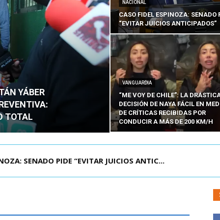
NACIONAL
CASO FIDEL ESPINOZA: SENADO 
“EVITAR JUICIOS ANTICIPADOS”
VANGUARDIA
ITÁN YÁBER
“ME VOY DE CHILE”: LA DRÁSTIC
PREVENTIVA:
DECISIÓN DE NAYA FÁCIL EN MED
DE CRÍTICAS RECIBIDAS POR
O TOTAL
CONDUCIR A MÁS DE 200 KM/H
ÁMITE Y DECLARA ADMISIBLES LOS TRES REQU...