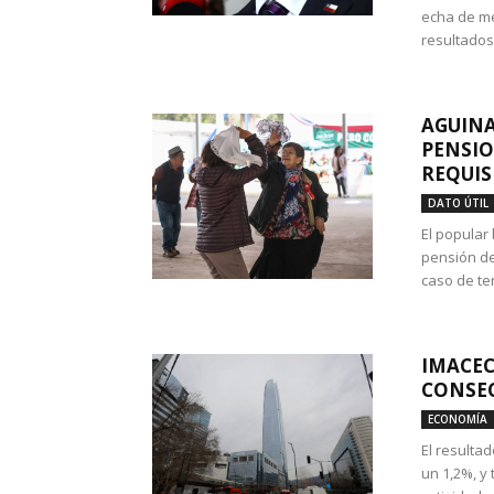
echa de me
resultados
AGUINA
PENSIO
REQUIS
DATO ÚTIL
El popular
pensión de
caso de te
IMACEC
CONSEC
ECONOMÍA
El resulta
un 1,2%, y