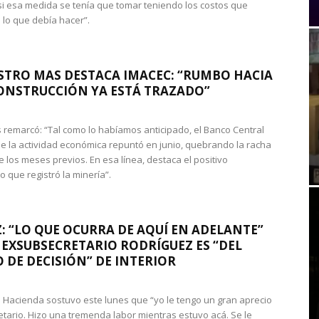
si esa medida se tenía que tomar teniendo los costos que
 lo que debía hacer”.
STRO MAS DESTACA IMACEC: “RUMBO HACIA
ONSTRUCCIÓN YA ESTÁ TRAZADO”
 remarcó: “Tal como lo habíamos anticipado, el Banco Central
e la actividad económica repuntó en junio, quebrando la racha
e los meses previos. En esa línea, destaca el positivo
que registró la minería”.
: “LO QUE OCURRA DE AQUÍ EN ADELANTE”
 EXSUBSECRETARIO RODRÍGUEZ ES “DEL
 DE DECISIÓN” DE INTERIOR
 de Hacienda sostuvo este lunes que “yo le tengo un gran aprecio
etario. Hizo una tremenda labor mientras estuvo acá. Se le