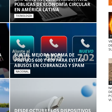
PÚBLICAS DE ECONOMÍA CIRCULAR
EN AMÉRICA LATINA
TECNOLOGÍA
T
VI
D
SU
A
SUBTEL MEJORA NORMA DE
PREFIJOS 600 Y 809 PARA EVITAR
ABUSOS EN COBRANZAS Y SPAM
NACIONAL
T
N
D
PO
VI.
DESDE OCTUBRE LOS DISPOSITIVOS