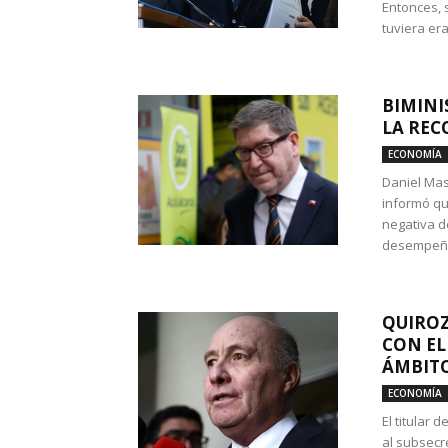
Entonces, 
tuviera era
BIMINI
LA REC
ECONOMÍA
Daniel Mas
informó qu
negativa d
desempeño 
QUIROZ
CON EL
ÁMBITO
ECONOMÍA
El titular
al subsecr