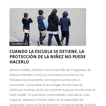
COLUMNISTAS
CUANDO LA ESCUELA SE DETIENE, LA
PROTECCIÓN DE LA NIÑEZ NO PUEDE
HACERLO
(Norma Valdés, directora de Desarrollo de Programas de
Aldeas Infantiles SOS): La convivencia escolar no se
fortalecerá únicamente con mejores protocolos o
sanciones. La escuela no es el lugar donde nace la
violencia; muchas veces es el primer espacio donde esta se
hace visible. Si queremos comunidades educativas más
seguras, debemos invertir tanto en la capacidad de
responder como en la de prevenir. Porque proteger la niñez