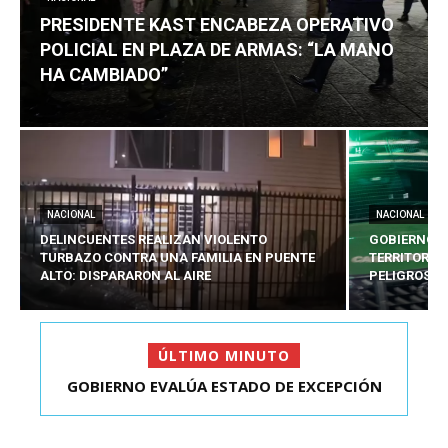
PRESIDENTE KAST ENCABEZA OPERATIVO
POLICIAL EN PLAZA DE ARMAS: “LA MANO
HA CAMBIADO”
NACIONAL
NACIONAL
DELINCUENTES REALIZAN VIOLENTO
GOBIERNO E
TURBAZO CONTRA UNA FAMILIA EN PUENTE
TERRITORIA
ALTO: DISPARARON AL AIRE
PELIGROSO
ÚLTIMO MINUTO
PRESIDENTE KAST ENCABEZA OPERATIVO
POLICIAL EN PLAZA D...