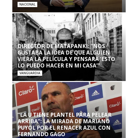
NACIONAL
DIRECTOR DE MATAPANKI: “NOS
GUSTABA LA IDEA DE QUE ALGUIEN
VIERA LA PELÍCULA Y PENSARA ‘ESTO
LO PUEDO HACER EN MI CASA’”
VANGUARDIA
“LA U TIENE PLANTEL PARA PELEAR
ARRIBA”: LA MIRADA DE MARIANO
PUYOL POR EL RENACER AZUL CON
FERNANDO GAGO