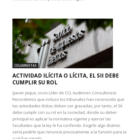
COLUMNISTAS
ACTIVIDAD ILÍCITA O LÍCITA, EL SII DEBE
CUMPLIR SU ROL
(Javier Jaque, socio Líder de CCL Auditores Consultores):
Recordemos que incluso los tribunales han reconocido que
las actividades ilícitas deben ser gravadas, por tanto, el SII
debe cumplir con su rol en la sociedad, donde su deber
principal es aplicar la normativa vigente y ejercer las
facultades que la ley le ha conferido. Exigirle algo distinto
sería pedirle que renuncie precisamente a la función para la
cual fue creado.