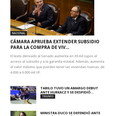
NACIONAL
CÁMARA APRUEBA EXTENDER SUBSIDIO
PARA LA COMPRA DE VIV...
El texto derivado al Senado aumenta en 30 mil cupos el
acceso al subsidio y a la garantía estatal. Además, aumenta
el valor máximo que pueden tener las viviendas nuevas, de
4.000 a 6.000 mil UF.
TABILO TUVO UN AMARGO DEBUT
ANTE HURKACZ Y SE DESPIDIÓ...
TRIUNFO
MINISTRA DUCO SE DEFENDIÓ ANTE