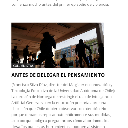
comienza mucho antes del primer episodio de violencia.
COLUMNISTAS
ANTES DE DELEGAR EL PENSAMIENTO
(Francisco Silva-Díaz, director del Magíster en Innovación y
Tecnología Educativa de la Universidad Autónoma de Chile):
La decisión de Noruega de restringir el uso de Inteligencia
Artificial Generativa en la educación primaria abre una
discusión que Chile debiera observar con atención. No
porque debamos replicar automáticamente sus medidas,
sino porque obliga a preguntarnos cómo abordamos los
desafíos que estas herramientas suponen al sistema