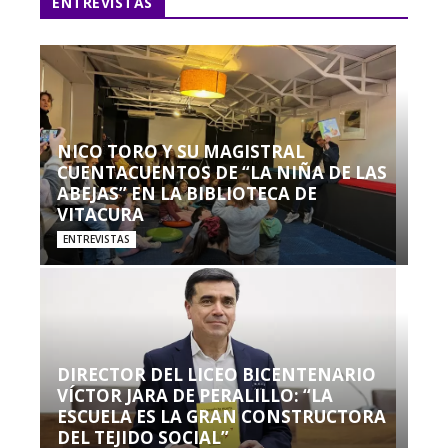
ENTREVISTAS
NICO TORO Y SU MAGISTRAL
CUENTACUENTOS DE “LA NIÑA DE LAS
ABEJAS” EN LA BIBLIOTECA DE
VITACURA
ENTREVISTAS
DIRECTOR DEL LICEO BICENTENARIO
VÍCTOR JARA DE PERALILLO: “LA
ESCUELA ES LA GRAN CONSTRUCTORA
DEL TEJIDO SOCIAL”