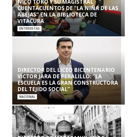
NICO TORO Y SU MAGISTRAL
CUENTACUENTOS DE “LA NIÑA DE LAS
ABEJAS” EN LA BIBLIOTECA DE
VITACURA
ENTREVISTAS
DIRECTOR DEL LICEO BICENTENARIO
VÍCTOR JARA DE PERALILLO: “LA
ESCUELA ES LA GRAN CONSTRUCTORA
DEL TEJIDO SOCIAL”
NACIONAL