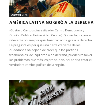
COLUMNISTAS
AMÉRICA LATINA NO GIRÓ A LA DERECHA
(Gustavo Campos, investigador Centro Democracia y
Opinión Pública, Universidad Central): Quizás la pregunta
relevante no sea por qué América Latina gira a la derecha.
La pregunta es por qué una parte creciente de los
ciudadanos ha dejado de creer que los partidos
tradicionales, de izquierda o de derecha, pueden resolver
los problemas que más les preocupan. Ahí podría estar el
verdadero cambio político de la región.