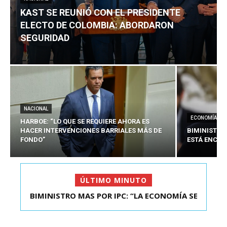
KAST SE REUNIÓ CON EL PRESIDENTE
ELECTO DE COLOMBIA: ABORDARON
SEGURIDAD
NACIONAL
ECONOMÍA
HARBOE: “LO QUE SE REQUIERE AHORA ES
HACER INTERVENCIONES BARRIALES MÁS DE
BIMINISTRO
FONDO”
ESTÁ ENCAU
ÚLTIMO MINUTO
BIMINISTRO MAS POR IPC: “LA ECONOMÍA SE
ESTÁ ENC...