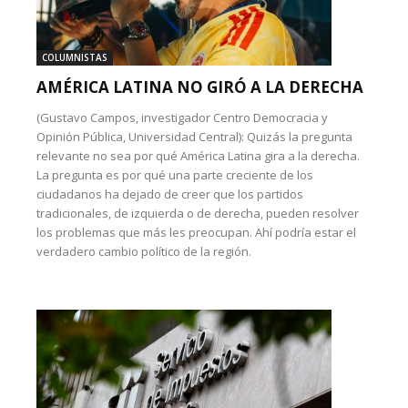
COLUMNISTAS
AMÉRICA LATINA NO GIRÓ A LA DERECHA
(Gustavo Campos, investigador Centro Democracia y
Opinión Pública, Universidad Central): Quizás la pregunta
relevante no sea por qué América Latina gira a la derecha.
La pregunta es por qué una parte creciente de los
ciudadanos ha dejado de creer que los partidos
tradicionales, de izquierda o de derecha, pueden resolver
los problemas que más les preocupan. Ahí podría estar el
verdadero cambio político de la región.