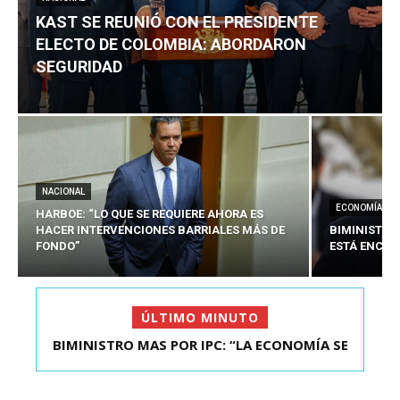
KAST SE REUNIÓ CON EL PRESIDENTE
ELECTO DE COLOMBIA: ABORDARON
SEGURIDAD
NACIONAL
ECONOMÍA
HARBOE: “LO QUE SE REQUIERE AHORA ES
HACER INTERVENCIONES BARRIALES MÁS DE
BIMINISTRO
FONDO”
ESTÁ ENCAU
ÚLTIMO MINUTO
BIMINISTRO MAS POR IPC: “LA ECONOMÍA SE
KAST SE REUNIÓ CON EL PRESIDENTE ELECTO DE
ESTÁ ENC...
COLOMBIA: A...