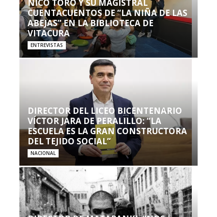
NICO TORO Y SU MAGISTRAL
CUENTACUENTOS DE “LA NIÑA DE LAS
ABEJAS” EN LA BIBLIOTECA DE
VITACURA
ENTREVISTAS
DIRECTOR DEL LICEO BICENTENARIO
VÍCTOR JARA DE PERALILLO: “LA
ESCUELA ES LA GRAN CONSTRUCTORA
DEL TEJIDO SOCIAL”
NACIONAL