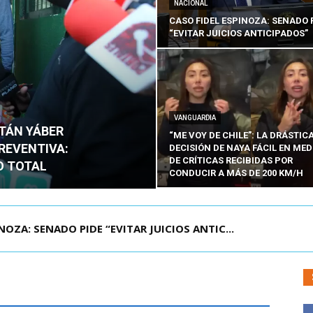
NACIONAL
CASO FIDEL ESPINOZA: SENADO 
“EVITAR JUICIOS ANTICIPADOS”
VANGUARDIA
ITÁN YÁBER
“ME VOY DE CHILE”: LA DRÁSTIC
PREVENTIVA:
DECISIÓN DE NAYA FÁCIL EN MED
DE CRÍTICAS RECIBIDAS POR
O TOTAL
CONDUCIR A MÁS DE 200 KM/H
ZA: SENADO PIDE “EVITAR JUICIOS ANTIC...
ÁMITE Y DECLARA ADMISIBLES LOS TRES REQU...