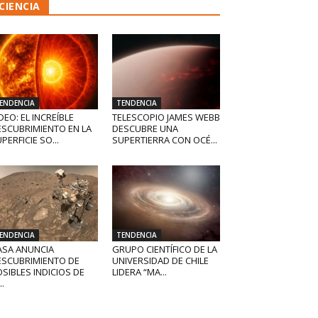
CIENCIA
ENDENCIA
TENDENCIA
DEO: EL INCREÍBLE
TELESCOPIO JAMES WEBB
ESCUBRIMIENTO EN LA
DESCUBRE UNA
PERFICIE SO...
SUPERTIERRA CON OCÉ...
ENDENCIA
TENDENCIA
ASA ANUNCIA
GRUPO CIENTÍFICO DE LA
ESCUBRIMIENTO DE
UNIVERSIDAD DE CHILE
SIBLES INDICIOS DE
LIDERA “MA...
..