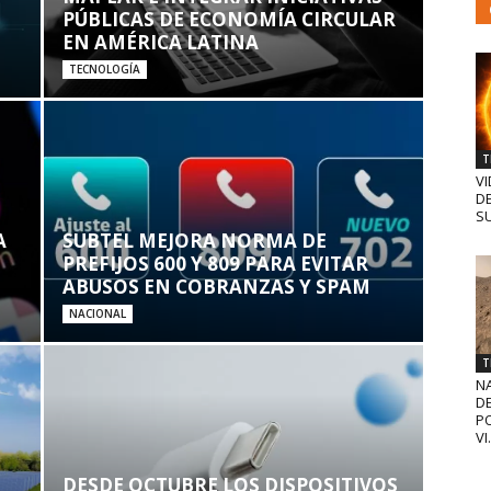
PÚBLICAS DE ECONOMÍA CIRCULAR
EN AMÉRICA LATINA
TECNOLOGÍA
T
VI
D
SU
A
SUBTEL MEJORA NORMA DE
PREFIJOS 600 Y 809 PARA EVITAR
ABUSOS EN COBRANZAS Y SPAM
NACIONAL
T
N
D
PO
VI.
DESDE OCTUBRE LOS DISPOSITIVOS