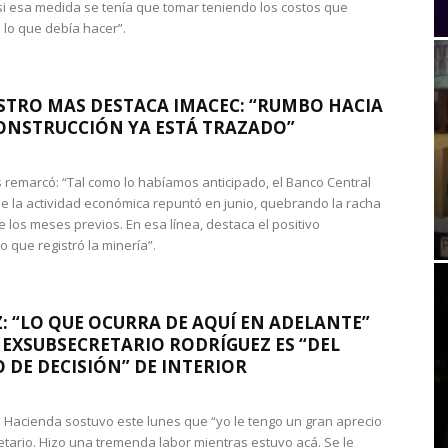
si esa medida se tenía que tomar teniendo los costos que
 lo que debía hacer”.
STRO MAS DESTACA IMACEC: “RUMBO HACIA
ONSTRUCCIÓN YA ESTÁ TRAZADO”
 remarcó: “Tal como lo habíamos anticipado, el Banco Central
e la actividad económica repuntó en junio, quebrando la racha
e los meses previos. En esa línea, destaca el positivo
que registró la minería”.
: “LO QUE OCURRA DE AQUÍ EN ADELANTE”
 EXSUBSECRETARIO RODRÍGUEZ ES “DEL
 DE DECISIÓN” DE INTERIOR
 de Hacienda sostuvo este lunes que “yo le tengo un gran aprecio
etario. Hizo una tremenda labor mientras estuvo acá. Se le