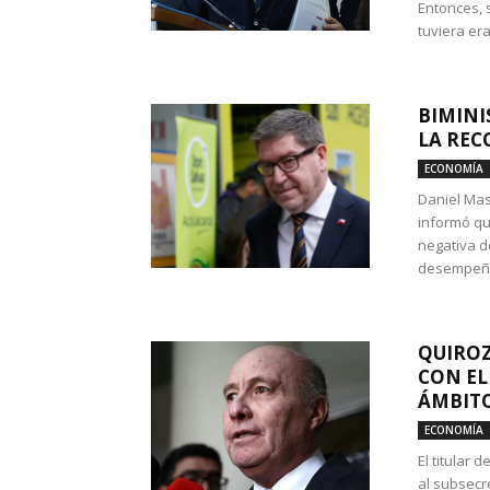
Entonces, 
tuviera era
BIMINI
LA REC
ECONOMÍA
Daniel Mas
informó qu
negativa d
desempeño 
QUIROZ
CON EL
ÁMBITO
ECONOMÍA
El titular
al subsecr