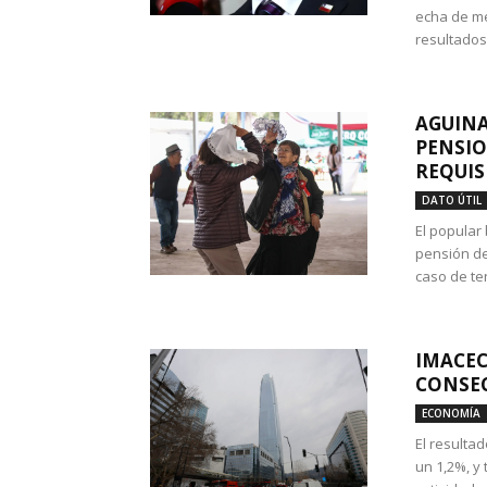
echa de me
resultados
AGUINA
PENSIO
REQUIS
DATO ÚTIL
El popular
pensión de
caso de te
IMACEC
CONSEC
ECONOMÍA
El resulta
un 1,2%, y