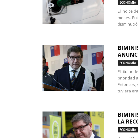
ECONOMÍA
El Índice 
meses. Ent
disminución
BIMINI
ANUNCI
ECONOMÍA
El titular 
prioridad 
Entonces, 
tuviera era
BIMINI
LA REC
ECONOMÍA