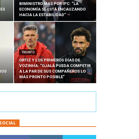
BIMINISTRO MAS POR IPC: “LA
NES
ECONOMÍA SE ESTÁ ENCAUZANDO
HACIA LA ESTABILIDAD”
TRIUNFO
ORTIZ Y LOS PRIMEROS DÍAS DE
VOZINHA: “OJALÁ PUEDA COMPETIR
IOS
A LA PAR DE SUS COMPAÑEROS LO
MÁS PRONTO POSIBLE”
SOCIAL