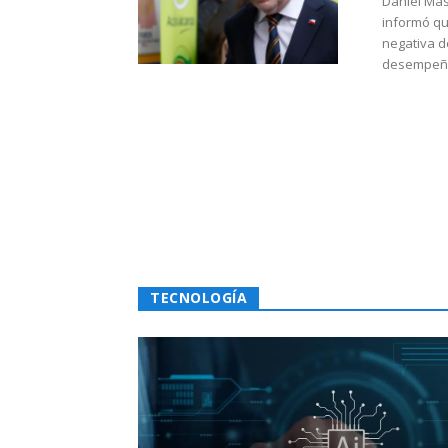
Daniel Mas
informó qu
negativa d
desempeño 
TECNOLOGÍA