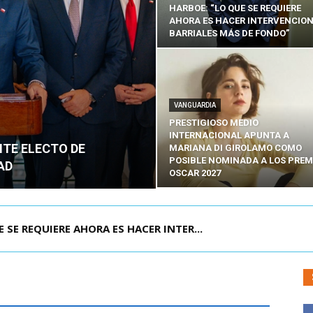
HARBOE: “LO QUE SE REQUIERE
AHORA ES HACER INTERVENCIO
BARRIALES MÁS DE FONDO”
VANGUARDIA
PRESTIGIOSO MEDIO
INTERNACIONAL APUNTA A
NTE ELECTO DE
MARIANA DI GIROLAMO COMO
POSIBLE NOMINADA A LOS PREM
AD
OSCAR 2027
POR IPC: “LA ECONOMÍA SE ESTÁ ENC...