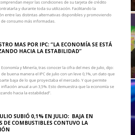
omprendan mejor las condiciones de su tarjeta de crédito
ntratarla y durante toda su utilización. Facilitando la
n entre las distintas alternativas disponibles y promoviendo
s de consumo más informadas.
STRO MAS POR IPC: “LA ECONOMÍA SE ESTÁ
ANDO HACIA LA ESTABILIDAD”
de Economía y Minería, tras conocer la cifra del mes de julio, dijo:
 de buena manera el IPC de julio con un leve 0,1%, un dato que
 parte baja de lo que proyectaba el mercado. Y que permite
 inflación anual a un 3,5%. Esto demuestra que la economía se
zando hacia la estabilidad”.
JULIO SUBIÓ 0,1% EN JULIO: BAJA EN
S DE COMBUSTIBLES CONTUVO LA
IÓN