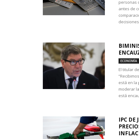
personas c
antes de co
comparació
decisione
BIMINI
ENCAUZ
ECONOMÍA
El titular 
“Recibimos
está en la
moderar la
está encau
IPC DE 
PRECIO
INFLAC