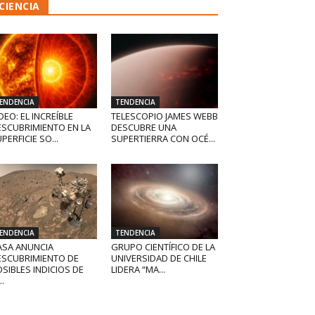
CIENCIA
ENDENCIA
TENDENCIA
DEO: EL INCREÍBLE
TELESCOPIO JAMES WEBB
ESCUBRIMIENTO EN LA
DESCUBRE UNA
PERFICIE SO...
SUPERTIERRA CON OCÉ...
ENDENCIA
TENDENCIA
ASA ANUNCIA
GRUPO CIENTÍFICO DE LA
ESCUBRIMIENTO DE
UNIVERSIDAD DE CHILE
SIBLES INDICIOS DE
LIDERA “MA...
..