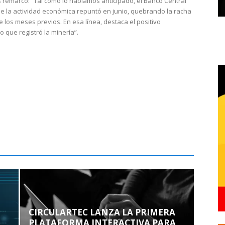
 remarcó: “Tal como lo habíamos anticipado, el Banco Central
e la actividad económica repuntó en junio, quebrando la racha
e los meses previos. En esa línea, destaca el positivo
que registró la minería”.
CIRCULARTEC LANZA LA PRIMERA
PLATAFORMA INTERACTIVA PARA