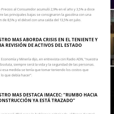
de Precios al Consumidor acumuló 2,9% en el año y 3,5% a doce
re las principales bajas se consignaron la gasolina con una
 de 8,5% y el diésel con una caída del 13,5% en julio.
STRO MAS ABORDA CRISIS EN EL TENIENTE Y
A REVISIÓN DE ACTIVOS DEL ESTADO
de Economía y Minería dijo, en entrevista con Radio ADN, “nuestra
absoluta, siempre será la vida y la seguridad de las personas.
si esa medida se tenía que tomar teniendo los costos que
 lo que debía hacer”.
STRO MAS DESTACA IMACEC: “RUMBO HACIA
ONSTRUCCIÓN YA ESTÁ TRAZADO”