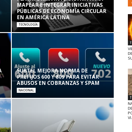
MAPEAR E INTEGRAR INICIATIVAS
PÚBLICAS DE ECONOMÍA CIRCULAR
EN AMÉRICA LATINA
TECNOLOGÍA
T
VI
D
SU
A
SUBTEL MEJORA NORMA DE
PREFIJOS 600 Y 809 PARA EVITAR
ABUSOS EN COBRANZAS Y SPAM
NACIONAL
T
N
D
PO
VI.