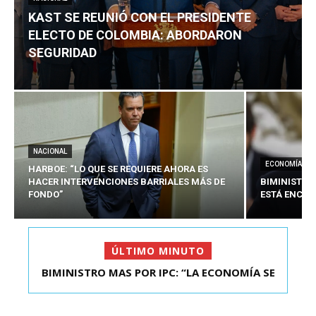
KAST SE REUNIÓ CON EL PRESIDENTE
ELECTO DE COLOMBIA: ABORDARON
SEGURIDAD
NACIONAL
ECONOMÍA
HARBOE: “LO QUE SE REQUIERE AHORA ES
HACER INTERVENCIONES BARRIALES MÁS DE
BIMINISTRO
FONDO”
ESTÁ ENCAU
ÚLTIMO MINUTO
BIMINISTRO MAS POR IPC: “LA ECONOMÍA SE
KAST SE REUNIÓ CON EL PRESIDENTE ELECTO DE
ESTÁ ENC...
COLOMBIA: A...