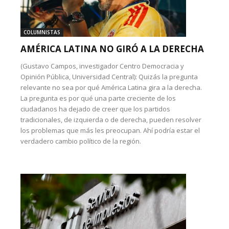
COLUMNISTAS
AMÉRICA LATINA NO GIRÓ A LA DERECHA
(Gustavo Campos, investigador Centro Democracia y
Opinión Pública, Universidad Central): Quizás la pregunta
relevante no sea por qué América Latina gira a la derecha.
La pregunta es por qué una parte creciente de los
ciudadanos ha dejado de creer que los partidos
tradicionales, de izquierda o de derecha, pueden resolver
los problemas que más les preocupan. Ahí podría estar el
verdadero cambio político de la región.