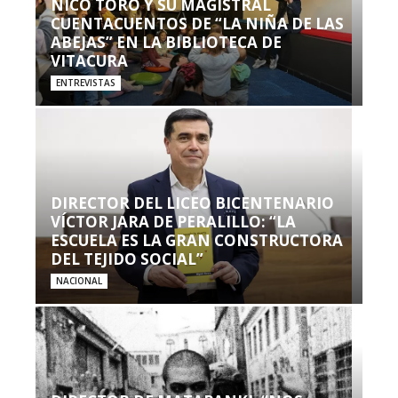
NICO TORO Y SU MAGISTRAL
CUENTACUENTOS DE “LA NIÑA DE LAS
ABEJAS” EN LA BIBLIOTECA DE
VITACURA
ENTREVISTAS
DIRECTOR DEL LICEO BICENTENARIO
VÍCTOR JARA DE PERALILLO: “LA
ESCUELA ES LA GRAN CONSTRUCTORA
DEL TEJIDO SOCIAL”
NACIONAL