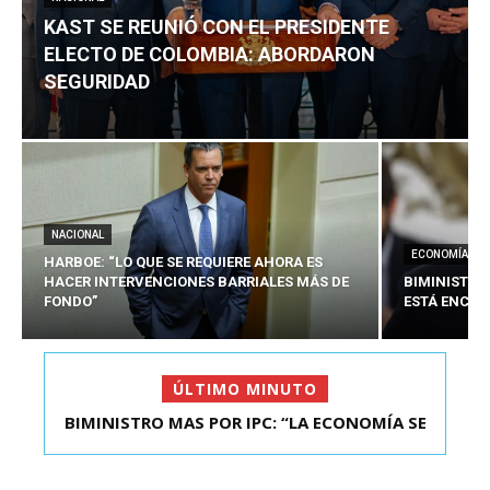
KAST SE REUNIÓ CON EL PRESIDENTE
ELECTO DE COLOMBIA: ABORDARON
SEGURIDAD
NACIONAL
ECONOMÍA
HARBOE: “LO QUE SE REQUIERE AHORA ES
HACER INTERVENCIONES BARRIALES MÁS DE
BIMINISTRO
FONDO”
ESTÁ ENCAU
ÚLTIMO MINUTO
BIMINISTRO MAS POR IPC: “LA ECONOMÍA SE
KAST SE REUNIÓ CON EL PRESIDENTE ELECTO DE
ESTÁ ENC...
COLOMBIA: A...