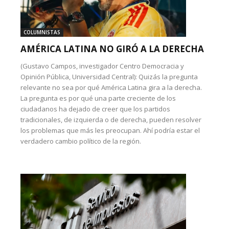
COLUMNISTAS
AMÉRICA LATINA NO GIRÓ A LA DERECHA
(Gustavo Campos, investigador Centro Democracia y
Opinión Pública, Universidad Central): Quizás la pregunta
relevante no sea por qué América Latina gira a la derecha.
La pregunta es por qué una parte creciente de los
ciudadanos ha dejado de creer que los partidos
tradicionales, de izquierda o de derecha, pueden resolver
los problemas que más les preocupan. Ahí podría estar el
verdadero cambio político de la región.