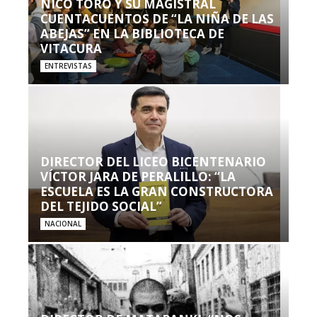
NICO TORO Y SU MAGISTRAL
CUENTACUENTOS DE “LA NIÑA DE LAS
ABEJAS” EN LA BIBLIOTECA DE
VITACURA
ENTREVISTAS
DIRECTOR DEL LICEO BICENTENARIO
VÍCTOR JARA DE PERALILLO: “LA
ESCUELA ES LA GRAN CONSTRUCTORA
DEL TEJIDO SOCIAL”
NACIONAL