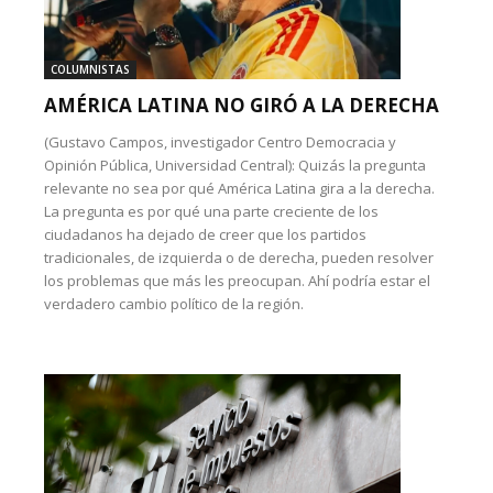
COLUMNISTAS
AMÉRICA LATINA NO GIRÓ A LA DERECHA
(Gustavo Campos, investigador Centro Democracia y
Opinión Pública, Universidad Central): Quizás la pregunta
relevante no sea por qué América Latina gira a la derecha.
La pregunta es por qué una parte creciente de los
ciudadanos ha dejado de creer que los partidos
tradicionales, de izquierda o de derecha, pueden resolver
los problemas que más les preocupan. Ahí podría estar el
verdadero cambio político de la región.