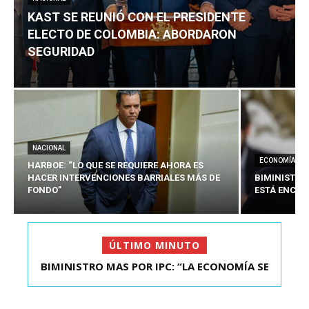
KAST SE REUNIÓ CON EL PRESIDENTE
ELECTO DE COLOMBIA: ABORDARON
SEGURIDAD
NACIONAL
ECONOMÍA
HARBOE: “LO QUE SE REQUIERE AHORA ES
HACER INTERVENCIONES BARRIALES MÁS DE
BIMINISTRO
FONDO”
ESTÁ ENCAU
ÚLTIMO MINUTO
BIMINISTRO MAS POR IPC: “LA ECONOMÍA SE
KAST SE REUNIÓ CON EL PRESIDENTE ELECTO DE
ESTÁ ENC...
COLOMBIA: A...