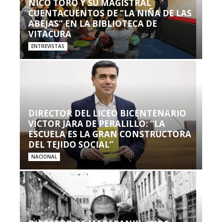
NICO TORO Y SU MAGISTRAL
CUENTACUENTOS DE “LA NIÑA DE LAS
ABEJAS” EN LA BIBLIOTECA DE
VITACURA
ENTREVISTAS
DIRECTOR DEL LICEO BICENTENARIO
VÍCTOR JARA DE PERALILLO: “LA
ESCUELA ES LA GRAN CONSTRUCTORA
DEL TEJIDO SOCIAL”
NACIONAL