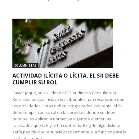
COLUMNISTAS
ACTIVIDAD ILÍCITA O LÍCITA, EL SII DEBE
CUMPLIR SU ROL
(Javier Jaque, socio Líder de CCL Auditores Consultores):
Recordemos que incluso los tribunales han reconocido que
las actividades ilícitas deben ser gravadas, por tanto, el SII
debe cumplir con su rol en la sociedad, donde su deber
principal es aplicar la normativa vigente y ejercer las
facultades que la ley le ha conferido. Exigirle algo distinto
sería pedirle que renuncie precisamente a la función para la
cual fue creado.