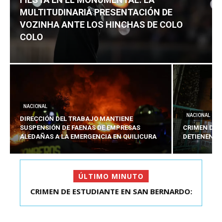
MULTITUDINARIA PRESENTACIÓN DE
VOZINHA ANTE LOS HINCHAS DE COLO
COLO
NACIONAL
NACIONAL
DIRECCIÓN DEL TRABAJO MANTIENE
SUSPENSIÓN DE FAENAS DE EMPRESAS
CRIMEN DE 
ALEDAÑAS A LA EMERGENCIA EN QUILICURA
DETIENEN A
ÚLTIMO MINUTO
FIESTA EN EL MONUMENTAL: LA
MULTITUDINARIA PRESENTACIÓ...