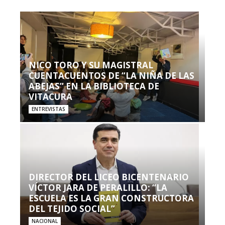
NICO TORO Y SU MAGISTRAL
CUENTACUENTOS DE “LA NIÑA DE LAS
ABEJAS” EN LA BIBLIOTECA DE
VITACURA
ENTREVISTAS
DIRECTOR DEL LICEO BICENTENARIO
VÍCTOR JARA DE PERALILLO: “LA
ESCUELA ES LA GRAN CONSTRUCTORA
DEL TEJIDO SOCIAL”
NACIONAL