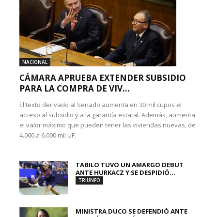
NACIONAL
CÁMARA APRUEBA EXTENDER SUBSIDIO
PARA LA COMPRA DE VIV...
El texto derivado al Senado aumenta en 30 mil cupos el
acceso al subsidio y a la garantía estatal. Además, aumenta
el valor máximo que pueden tener las viviendas nuevas, de
4.000 a 6.000 mil UF.
TABILO TUVO UN AMARGO DEBUT
ANTE HURKACZ Y SE DESPIDIÓ...
TRIUNFO
MINISTRA DUCO SE DEFENDIÓ ANTE