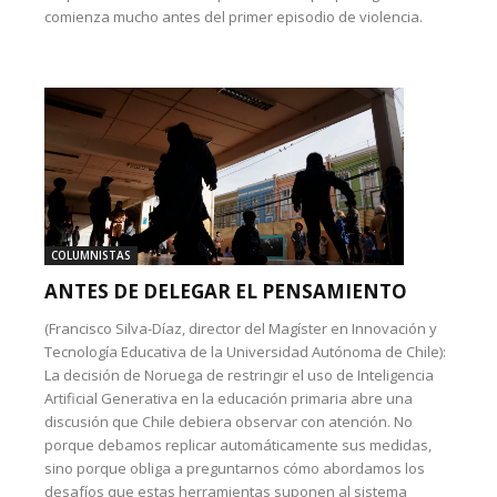
comienza mucho antes del primer episodio de violencia.
COLUMNISTAS
ANTES DE DELEGAR EL PENSAMIENTO
(Francisco Silva-Díaz, director del Magíster en Innovación y
Tecnología Educativa de la Universidad Autónoma de Chile):
La decisión de Noruega de restringir el uso de Inteligencia
Artificial Generativa en la educación primaria abre una
discusión que Chile debiera observar con atención. No
porque debamos replicar automáticamente sus medidas,
sino porque obliga a preguntarnos cómo abordamos los
desafíos que estas herramientas suponen al sistema