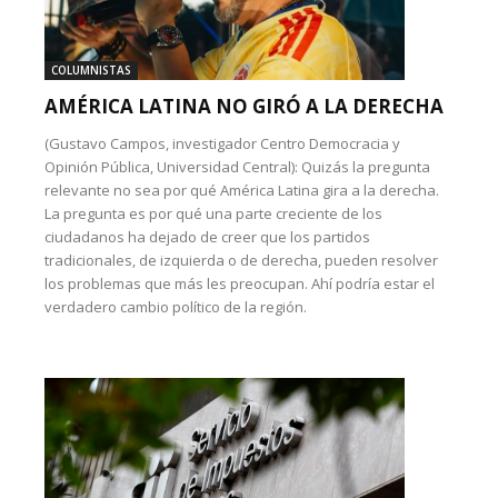
COLUMNISTAS
AMÉRICA LATINA NO GIRÓ A LA DERECHA
(Gustavo Campos, investigador Centro Democracia y
Opinión Pública, Universidad Central): Quizás la pregunta
relevante no sea por qué América Latina gira a la derecha.
La pregunta es por qué una parte creciente de los
ciudadanos ha dejado de creer que los partidos
tradicionales, de izquierda o de derecha, pueden resolver
los problemas que más les preocupan. Ahí podría estar el
verdadero cambio político de la región.