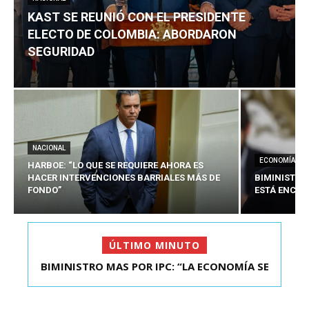
KAST SE REUNIÓ CON EL PRESIDENTE
ELECTO DE COLOMBIA: ABORDARON
SEGURIDAD
NACIONAL
ECONOMÍA
HARBOE: “LO QUE SE REQUIERE AHORA ES
HACER INTERVENCIONES BARRIALES MÁS DE
BIMINISTRO
FONDO”
ESTÁ ENCAU
ÚLTIMO MINUTO
BIMINISTRO MAS POR IPC: “LA ECONOMÍA SE
ESTÁ ENC...