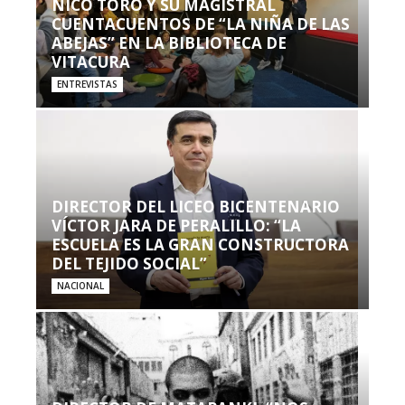
NICO TORO Y SU MAGISTRAL
CUENTACUENTOS DE “LA NIÑA DE LAS
ABEJAS” EN LA BIBLIOTECA DE
VITACURA
ENTREVISTAS
DIRECTOR DEL LICEO BICENTENARIO
VÍCTOR JARA DE PERALILLO: “LA
ESCUELA ES LA GRAN CONSTRUCTORA
DEL TEJIDO SOCIAL”
NACIONAL