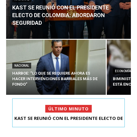
KAST SE REUNIÓ CON EL PRESIDENTE
ELECTO DE COLOMBIA: ABORDARON
SEGURIDAD
NACIONAL
ECONOMÍA
HARBOE: “LO QUE SE REQUIERE AHORA ES
HACER INTERVENCIONES BARRIALES MÁS DE
BIMINISTRO
FONDO”
ESTÁ ENCAU
ÚLTIMO MINUTO
HARBOE: “LO QUE SE REQUIERE AHORA ES HACER
INTER...