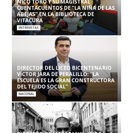
NICO TORO Y SU MAGISTRAL
CUENTACUENTOS DE “LA NIÑA DE LAS
ABEJAS” EN LA BIBLIOTECA DE
VITACURA
ENTREVISTAS
DIRECTOR DEL LICEO BICENTENARIO
VÍCTOR JARA DE PERALILLO: “LA
ESCUELA ES LA GRAN CONSTRUCTORA
DEL TEJIDO SOCIAL”
NACIONAL