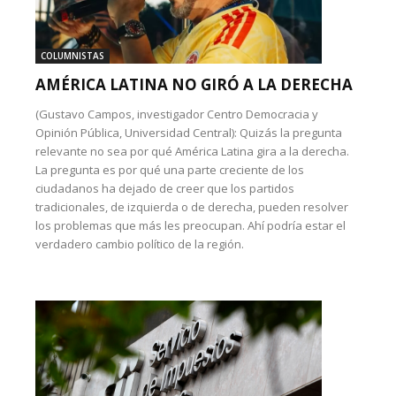
COLUMNISTAS
AMÉRICA LATINA NO GIRÓ A LA DERECHA
(Gustavo Campos, investigador Centro Democracia y
Opinión Pública, Universidad Central): Quizás la pregunta
relevante no sea por qué América Latina gira a la derecha.
La pregunta es por qué una parte creciente de los
ciudadanos ha dejado de creer que los partidos
tradicionales, de izquierda o de derecha, pueden resolver
los problemas que más les preocupan. Ahí podría estar el
verdadero cambio político de la región.