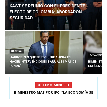
KAST SE REUNIÓ CON EL PRESIDENTE
ELECTO DE COLOMBIA: ABORDARON
SEGURIDAD
NACIONAL
ECONOMÍA
HARBOE: “LO QUE SE REQUIERE AHORA ES
HACER INTERVENCIONES BARRIALES MÁS DE
BIMINISTRO
FONDO”
ESTÁ ENCAU
ÚLTIMO MINUTO
BIMINISTRO MAS POR IPC: “LA ECONOMÍA SE
KAST SE REUNIÓ CON EL PRESIDENTE ELECTO DE
ESTÁ ENC...
COLOMBIA: A...