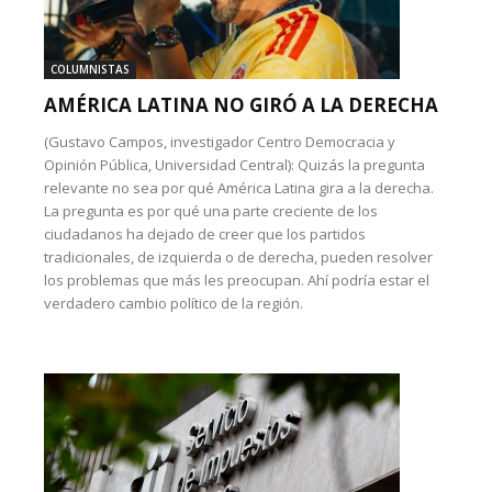
COLUMNISTAS
AMÉRICA LATINA NO GIRÓ A LA DERECHA
(Gustavo Campos, investigador Centro Democracia y
Opinión Pública, Universidad Central): Quizás la pregunta
relevante no sea por qué América Latina gira a la derecha.
La pregunta es por qué una parte creciente de los
ciudadanos ha dejado de creer que los partidos
tradicionales, de izquierda o de derecha, pueden resolver
los problemas que más les preocupan. Ahí podría estar el
verdadero cambio político de la región.