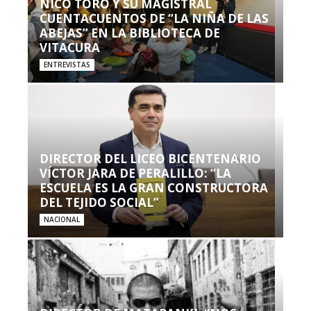
NICO TORO Y SU MAGISTRAL
CUENTACUENTOS DE “LA NIÑA DE LAS
ABEJAS” EN LA BIBLIOTECA DE
VITACURA
ENTREVISTAS
DIRECTOR DEL LICEO BICENTENARIO
VÍCTOR JARA DE PERALILLO: “LA
ESCUELA ES LA GRAN CONSTRUCTORA
DEL TEJIDO SOCIAL”
NACIONAL