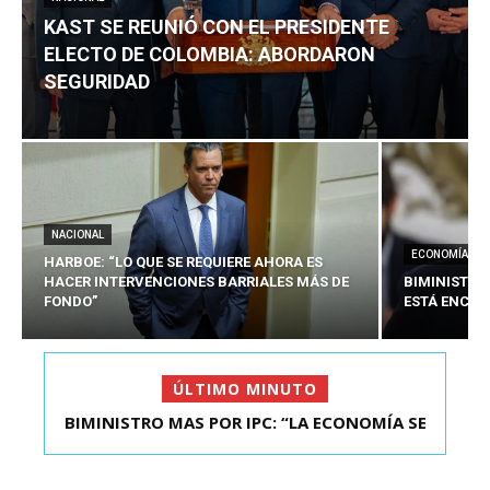
KAST SE REUNIÓ CON EL PRESIDENTE
ELECTO DE COLOMBIA: ABORDARON
SEGURIDAD
NACIONAL
ECONOMÍA
HARBOE: “LO QUE SE REQUIERE AHORA ES
HACER INTERVENCIONES BARRIALES MÁS DE
BIMINISTRO
FONDO”
ESTÁ ENCAU
ÚLTIMO MINUTO
BIMINISTRO MAS POR IPC: “LA ECONOMÍA SE
KAST SE REUNIÓ CON EL PRESIDENTE ELECTO DE
ESTÁ ENC...
COLOMBIA: A...