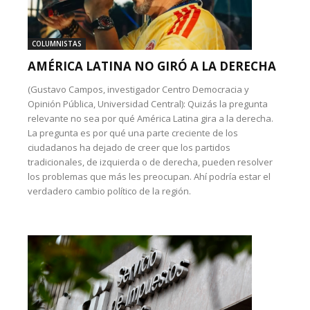
COLUMNISTAS
AMÉRICA LATINA NO GIRÓ A LA DERECHA
(Gustavo Campos, investigador Centro Democracia y
Opinión Pública, Universidad Central): Quizás la pregunta
relevante no sea por qué América Latina gira a la derecha.
La pregunta es por qué una parte creciente de los
ciudadanos ha dejado de creer que los partidos
tradicionales, de izquierda o de derecha, pueden resolver
los problemas que más les preocupan. Ahí podría estar el
verdadero cambio político de la región.