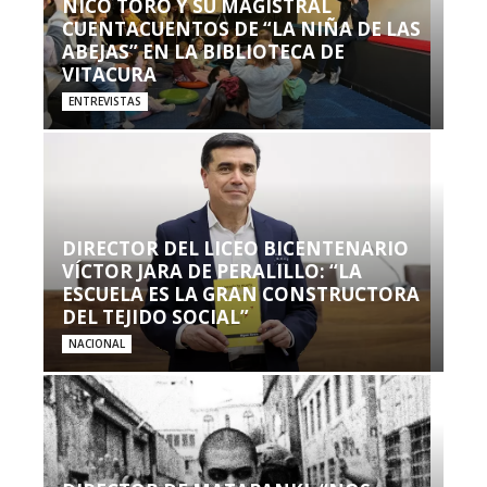
NICO TORO Y SU MAGISTRAL
CUENTACUENTOS DE “LA NIÑA DE LAS
ABEJAS” EN LA BIBLIOTECA DE
VITACURA
ENTREVISTAS
DIRECTOR DEL LICEO BICENTENARIO
VÍCTOR JARA DE PERALILLO: “LA
ESCUELA ES LA GRAN CONSTRUCTORA
DEL TEJIDO SOCIAL”
NACIONAL