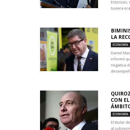
Entonces, 
tuviera era
BIMINI
LA REC
ECONOMÍA
Daniel Mas
informó qu
negativa d
desempeño 
QUIROZ
CON EL
ÁMBITO
ECONOMÍA
El titular
al subsecr