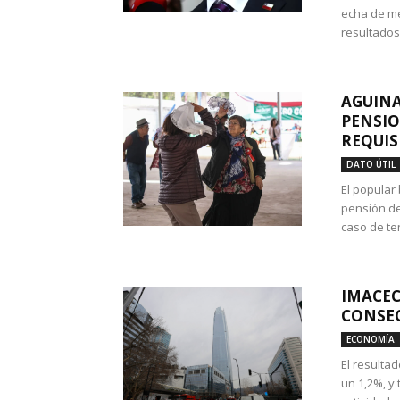
echa de me
resultados
AGUINA
PENSIO
REQUIS
DATO ÚTIL
El popular
pensión de
caso de te
IMACEC
CONSEC
ECONOMÍA
El resulta
un 1,2%, y