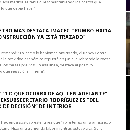
si esa medida se tenía que tomar teniendo los costos que
 lo que debía hacer”.
STRO MAS DESTACA IMACEC: “RUMBO HACIA
ONSTRUCCIÓN YA ESTÁ TRAZADO”
 remarcó: “Tal como lo habíamos anticipado, el Banco Central
e la actividad económica repuntó en junio, quebrando la racha
e los meses previos. En esa línea, destaca el positivo
que registró la minería”.
: “LO QUE OCURRA DE AQUÍ EN ADELANTE”
 EXSUBSECRETARIO RODRÍGUEZ ES “DEL
 DE DECISIÓN” DE INTERIOR
 de Hacienda sostuvo este lunes que “yo le tengo un gran aprecio
etario. Hizo una tremenda labor mientras estuvo acá. Se le