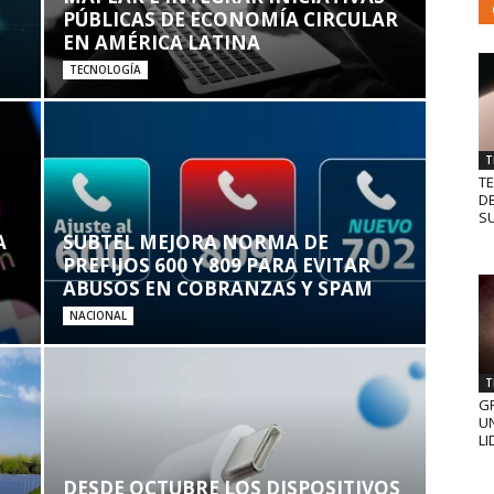
PÚBLICAS DE ECONOMÍA CIRCULAR
EN AMÉRICA LATINA
TECNOLOGÍA
T
T
D
SU
A
SUBTEL MEJORA NORMA DE
PREFIJOS 600 Y 809 PARA EVITAR
ABUSOS EN COBRANZAS Y SPAM
NACIONAL
T
GR
UN
LI
DESDE OCTUBRE LOS DISPOSITIVOS