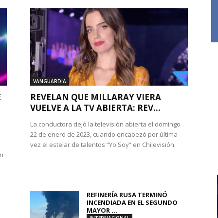
VANGUARDIA
E
REVELAN QUE MILLARAY VIERA
VUELVE A LA TV ABIERTA: REV...
La conductora dejó la televisión abierta el domingo
22 de enero de 2023, cuando encabezó por última
vez el estelar de talentos “Yo Soy” en Chilevisión.
en
REFINERÍA RUSA TERMINÓ
INCENDIADA EN EL SEGUNDO
MAYOR ...