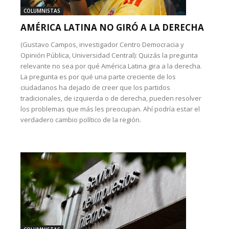
COLUMNISTAS
AMÉRICA LATINA NO GIRÓ A LA DERECHA
(Gustavo Campos, investigador Centro Democracia y
Opinión Pública, Universidad Central): Quizás la pregunta
relevante no sea por qué América Latina gira a la derecha.
La pregunta es por qué una parte creciente de los
ciudadanos ha dejado de creer que los partidos
tradicionales, de izquierda o de derecha, pueden resolver
los problemas que más les preocupan. Ahí podría estar el
verdadero cambio político de la región.