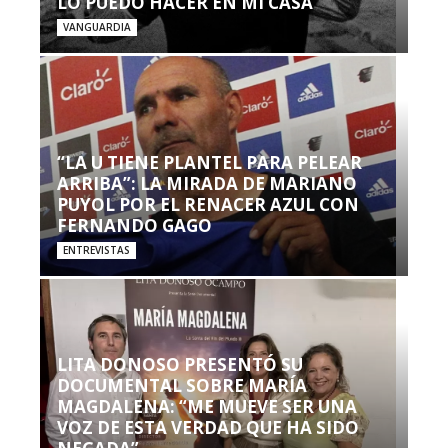
LO PUEDO HACER EN MI CASA’”
VANGUARDIA
“LA U TIENE PLANTEL PARA PELEAR
ARRIBA”: LA MIRADA DE MARIANO
PUYOL POR EL RENACER AZUL CON
FERNANDO GAGO
ENTREVISTAS
LITA DONOSO PRESENTÓ SU
DOCUMENTAL SOBRE MARÍA
MAGDALENA: “ME MUEVE SER UNA
VOZ DE ESTA VERDAD QUE HA SIDO