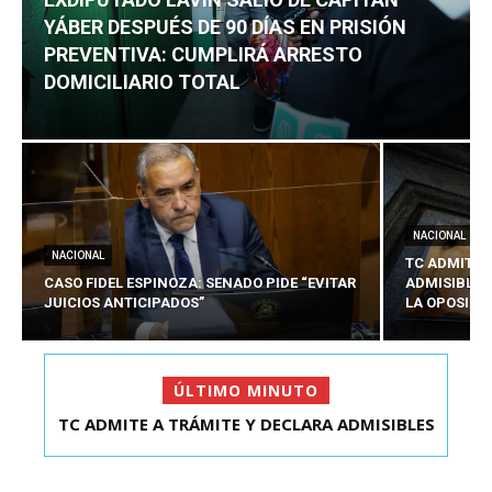
YÁBER DESPUÉS DE 90 DÍAS EN PRISIÓN
PREVENTIVA: CUMPLIRÁ ARRESTO
DOMICILIARIO TOTAL
NACIONAL
NACIONAL
TC ADMITE 
CASO FIDEL ESPINOZA: SENADO PIDE “EVITAR
ADMISIBLES
JUICIOS ANTICIPADOS”
LA OPOSICI
ÚLTIMO MINUTO
TC ADMITE A TRÁMITE Y DECLARA ADMISIBLES
EXDIPUTADO LAVÍN SALIÓ DE CAPITÁN YÁBER
LOS TRES REQU...
DESPUÉS DE 90 ...