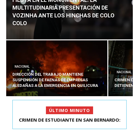
MULTITUDINARIA PRESENTACIÓN DE
VOZINHA ANTE LOS HINCHAS DE COLO
COLO
NACIONAL
NACIONAL
DIRECCIÓN DEL TRABAJO MANTIENE
SUSPENSIÓN DE FAENAS DE EMPRESAS
CRIMEN DE 
ALEDAÑAS A LA EMERGENCIA EN QUILICURA
DETIENEN A
ÚLTIMO MINUTO
CRIMEN DE ESTUDIANTE EN SAN BERNARDO:
FIESTA EN EL MONUMENTAL: LA
MULTITUDINARIA PRESENTACIÓ...
DETIENEN AL PRES...