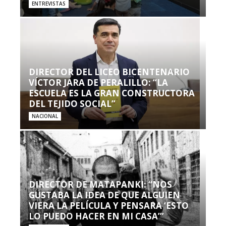
ENTREVISTAS
DIRECTOR DEL LICEO BICENTENARIO
VÍCTOR JARA DE PERALILLO: “LA
ESCUELA ES LA GRAN CONSTRUCTORA
DEL TEJIDO SOCIAL”
NACIONAL
DIRECTOR DE MATAPANKI: “NOS
GUSTABA LA IDEA DE QUE ALGUIEN
VIERA LA PELÍCULA Y PENSARA ‘ESTO
LO PUEDO HACER EN MI CASA’”