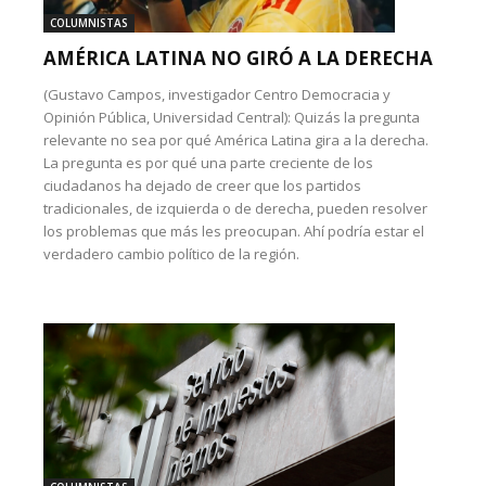
COLUMNISTAS
AMÉRICA LATINA NO GIRÓ A LA DERECHA
(Gustavo Campos, investigador Centro Democracia y
Opinión Pública, Universidad Central): Quizás la pregunta
relevante no sea por qué América Latina gira a la derecha.
La pregunta es por qué una parte creciente de los
ciudadanos ha dejado de creer que los partidos
tradicionales, de izquierda o de derecha, pueden resolver
los problemas que más les preocupan. Ahí podría estar el
verdadero cambio político de la región.