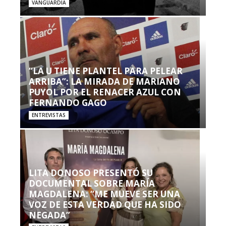
VANGUARDIA
“LA U TIENE PLANTEL PARA PELEAR
ARRIBA”: LA MIRADA DE MARIANO
PUYOL POR EL RENACER AZUL CON
FERNANDO GAGO
ENTREVISTAS
LITA DONOSO PRESENTÓ SU
DOCUMENTAL SOBRE MARÍA
MAGDALENA: “ME MUEVE SER UNA
VOZ DE ESTA VERDAD QUE HA SIDO
NEGADA”