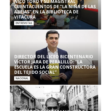
NICO TORO Y SU MAGISTRAL
CUENTACUENTOS DE “LA NIÑA DE LAS
ABEJAS” EN LA BIBLIOTECA DE
VITACURA
ENTREVISTAS
DIRECTOR DEL LICEO BICENTENARIO
VÍCTOR JARA DE PERALILLO: “LA
ESCUELA ES LA GRAN CONSTRUCTORA
DEL TEJIDO SOCIAL”
NACIONAL