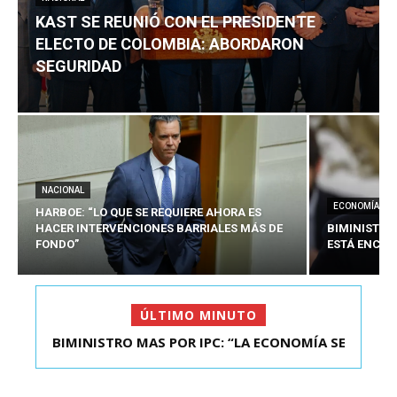
KAST SE REUNIÓ CON EL PRESIDENTE
ELECTO DE COLOMBIA: ABORDARON
SEGURIDAD
NACIONAL
ECONOMÍA
HARBOE: “LO QUE SE REQUIERE AHORA ES
HACER INTERVENCIONES BARRIALES MÁS DE
BIMINISTRO
FONDO”
ESTÁ ENCAU
ÚLTIMO MINUTO
BIMINISTRO MAS POR IPC: “LA ECONOMÍA SE
KAST SE REUNIÓ CON EL PRESIDENTE ELECTO DE
ESTÁ ENC...
COLOMBIA: A...