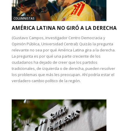
COLUMNISTAS
AMÉRICA LATINA NO GIRÓ A LA DERECHA
(Gustavo Campos, investigador Centro Democracia y
Opinión Pública, Universidad Central): Quizás la pregunta
relevante no sea por qué América Latina gira a la derecha.
La pregunta es por qué una parte creciente de los
ciudadanos ha dejado de creer que los partidos
tradicionales, de izquierda o de derecha, pueden resolver
los problemas que más les preocupan. Ahí podría estar el
verdadero cambio político de la región.