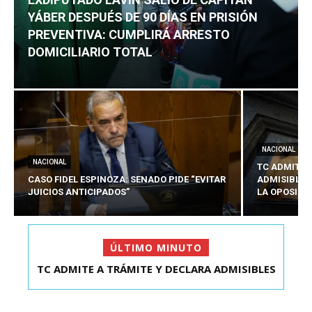
YÁBER DESPUÉS DE 90 DÍAS EN PRISIÓN
PREVENTIVA: CUMPLIRÁ ARRESTO
DOMICILIARIO TOTAL
NACIONAL
NACIONAL
TC ADMITE 
CASO FIDEL ESPINOZA: SENADO PIDE “EVITAR
ADMISIBLES
JUICIOS ANTICIPADOS”
LA OPOSICI
ÚLTIMO MINUTO
EXDIPUTADO LAVÍN SALIÓ DE CAPITÁN YÁBER
DESPUÉS DE 90 ...