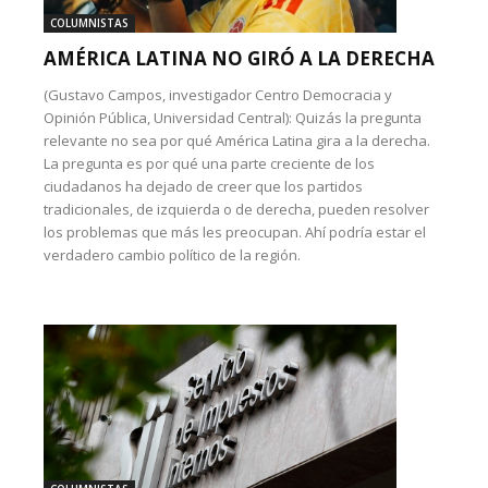
COLUMNISTAS
AMÉRICA LATINA NO GIRÓ A LA DERECHA
(Gustavo Campos, investigador Centro Democracia y
Opinión Pública, Universidad Central): Quizás la pregunta
relevante no sea por qué América Latina gira a la derecha.
La pregunta es por qué una parte creciente de los
ciudadanos ha dejado de creer que los partidos
tradicionales, de izquierda o de derecha, pueden resolver
los problemas que más les preocupan. Ahí podría estar el
verdadero cambio político de la región.