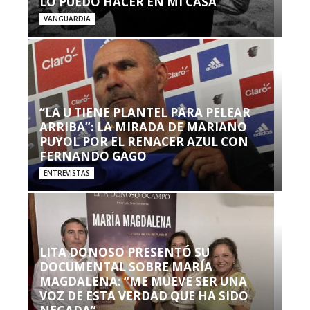
LO PUEDO HACER EN MI CASA’”
VANGUARDIA
“LA U TIENE PLANTEL PARA PELEAR
ARRIBA”: LA MIRADA DE MARIANO
PUYOL POR EL RENACER AZUL CON
FERNANDO GAGO
ENTREVISTAS
LITA DONOSO PRESENTÓ SU
DOCUMENTAL SOBRE MARÍA
MAGDALENA: “ME MUEVE SER UNA
VOZ DE ESTA VERDAD QUE HA SIDO