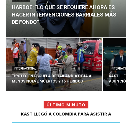
HARBOE: “LO QUE SE REQUIERE AHORA ES
HACER INTERVENCIONES BARRIALES MÁS
DE FONDO”
INTERNACIONAL
INTERNACIONA
TIROTEO EN ESCUELA DE TAILANDIA DEJA AL
KAST LLEGÓ
MENOS NUEVE MUERTOS Y 15 HERIDOS
ASUNCIÓN D
ÚLTIMO MINUTO
HARBOE: “LO QUE SE REQUIERE AHORA ES HACER
KAST LLEGÓ A COLOMBIA PARA ASISTIR A
ASUNCIÓN DE ABELA...
INTER...