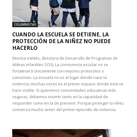
COLUMNISTAS
CUANDO LA ESCUELA SE DETIENE, LA
PROTECCIÓN DE LA NIÑEZ NO PUEDE
HACERLO
(Norma Valdés, directora de Desarrollo de Programas de
Aldeas Infantiles SOS): La convivencia escolar no se
fortalecerá únicamente con mejores protocolos o
sanciones. La escuela no es el lugar donde nace la
violencia; muchas veces es el primer espacio donde esta se
hace visible. Si queremos comunidades educativas más
seguras, debemos invertir tanto en la capacidad de
responder como en la de prevenir. Porque proteger la niñez
comienza mucho antes del primer episodio de violencia.