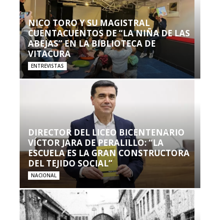
NICO TORO Y SU MAGISTRAL
CUENTACUENTOS DE “LA NIÑA DE LAS
ABEJAS” EN LA BIBLIOTECA DE
VITACURA
ENTREVISTAS
DIRECTOR DEL LICEO BICENTENARIO
VÍCTOR JARA DE PERALILLO: “LA
ESCUELA ES LA GRAN CONSTRUCTORA
DEL TEJIDO SOCIAL”
NACIONAL