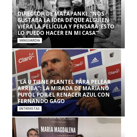
DIRECTOR DE MATAPANKI: “NOS
GUSTABA LA IDEA DE QUE ALGUIEN
VIERA LA PELÍCULA Y PENSARA ‘ESTO
LO PUEDO HACER EN MI CASA’”
VANGUARDIA
“LA U TIENE PLANTEL PARA PELEAR
ARRIBA”: LA MIRADA DE MARIANO
PUYOL POR EL RENACER AZUL CON
FERNANDO GAGO
ENTREVISTAS