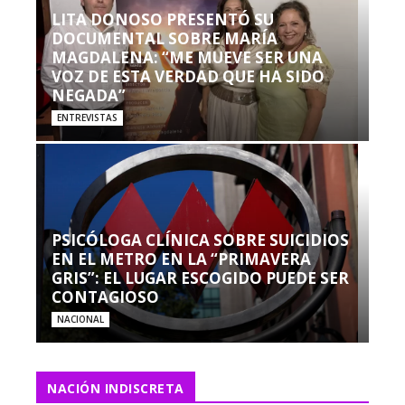
LITA DONOSO PRESENTÓ SU
DOCUMENTAL SOBRE MARÍA
MAGDALENA: “ME MUEVE SER UNA
VOZ DE ESTA VERDAD QUE HA SIDO
NEGADA”
ENTREVISTAS
PSICÓLOGA CLÍNICA SOBRE SUICIDIOS
EN EL METRO EN LA “PRIMAVERA
GRIS”: EL LUGAR ESCOGIDO PUEDE SER
CONTAGIOSO
NACIONAL
NACIÓN INDISCRETA