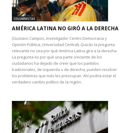
COLUMNISTAS
AMÉRICA LATINA NO GIRÓ A LA DERECHA
(Gustavo Campos, investigador Centro Democracia y
Opinión Pública, Universidad Central): Quizás la pregunta
relevante no sea por qué América Latina gira a la derecha.
La pregunta es por qué una parte creciente de los
ciudadanos ha dejado de creer que los partidos
tradicionales, de izquierda o de derecha, pueden resolver
los problemas que más les preocupan. Ahí podría estar el
verdadero cambio político de la región.