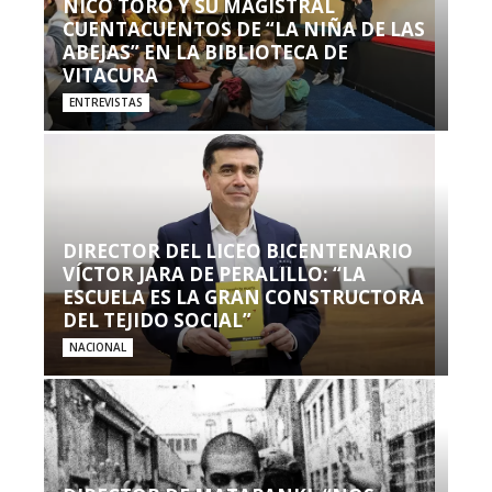
NICO TORO Y SU MAGISTRAL
CUENTACUENTOS DE “LA NIÑA DE LAS
ABEJAS” EN LA BIBLIOTECA DE
VITACURA
ENTREVISTAS
DIRECTOR DEL LICEO BICENTENARIO
VÍCTOR JARA DE PERALILLO: “LA
ESCUELA ES LA GRAN CONSTRUCTORA
DEL TEJIDO SOCIAL”
NACIONAL