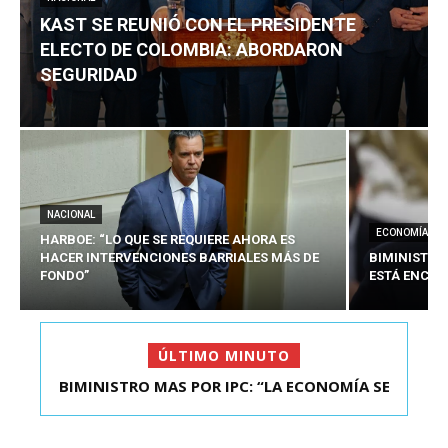
KAST SE REUNIÓ CON EL PRESIDENTE
ELECTO DE COLOMBIA: ABORDARON
SEGURIDAD
NACIONAL
ECONOMÍA
HARBOE: “LO QUE SE REQUIERE AHORA ES
HACER INTERVENCIONES BARRIALES MÁS DE
BIMINISTRO
FONDO”
ESTÁ ENCAU
ÚLTIMO MINUTO
BIMINISTRO MAS POR IPC: “LA ECONOMÍA SE
KAST SE REUNIÓ CON EL PRESIDENTE ELECTO DE
ESTÁ ENC...
COLOMBIA: A...