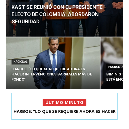
KAST SE REUNIÓ CON EL PRESIDENTE
ELECTO DE COLOMBIA: ABORDARON
SEGURIDAD
NACIONAL
ECONOMÍA
HARBOE: “LO QUE SE REQUIERE AHORA ES
HACER INTERVENCIONES BARRIALES MÁS DE
BIMINISTRO
FONDO”
ESTÁ ENCAU
ÚLTIMO MINUTO
BIMINISTRO MAS POR IPC: “LA ECONOMÍA SE
ESTÁ ENC...