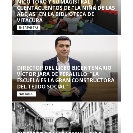
NICO TORO Y SU MAGISTRAL
CUENTACUENTOS DE “LA NIÑA DE LAS
ABEJAS” EN LA BIBLIOTECA DE
VITACURA
ENTREVISTAS
DIRECTOR DEL LICEO BICENTENARIO
VÍCTOR JARA DE PERALILLO: “LA
ESCUELA ES LA GRAN CONSTRUCTORA
DEL TEJIDO SOCIAL”
NACIONAL