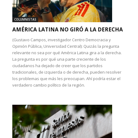
COLUMNISTAS
AMÉRICA LATINA NO GIRÓ A LA DERECHA
(Gustavo Campos, investigador Centro Democracia y
Opinión Pública, Universidad Central): Quizás la pregunta
relevante no sea por qué América Latina gira a la derecha.
La pregunta es por qué una parte creciente de los
ciudadanos ha dejado de creer que los partidos
tradicionales, de izquierda o de derecha, pueden resolver
los problemas que más les preocupan. Ahí podría estar el
verdadero cambio político de la región.