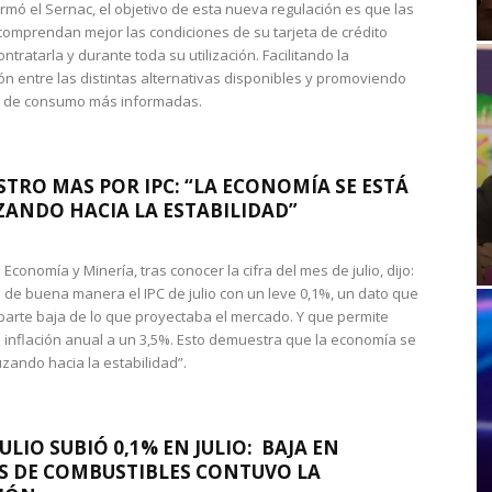
rmó el Sernac, el objetivo de esta nueva regulación es que las
omprendan mejor las condiciones de su tarjeta de crédito
ntratarla y durante toda su utilización. Facilitando la
n entre las distintas alternativas disponibles y promoviendo
s de consumo más informadas.
STRO MAS POR IPC: “LA ECONOMÍA SE ESTÁ
ANDO HACIA LA ESTABILIDAD”
de Economía y Minería, tras conocer la cifra del mes de julio, dijo:
 de buena manera el IPC de julio con un leve 0,1%, un dato que
 parte baja de lo que proyectaba el mercado. Y que permite
 inflación anual a un 3,5%. Esto demuestra que la economía se
zando hacia la estabilidad”.
JULIO SUBIÓ 0,1% EN JULIO: BAJA EN
S DE COMBUSTIBLES CONTUVO LA