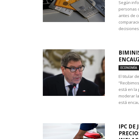
Según info
personas c
antes de co
comparació
decisione
BIMINI
ENCAUZ
ECONOMÍA
El titular 
“Recibimos
está en la
moderar la
está encau
IPC DE 
PRECIO