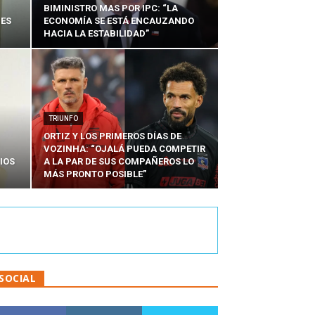
BIMINISTRO MAS POR IPC: “LA
NES
ECONOMÍA SE ESTÁ ENCAUZANDO
HACIA LA ESTABILIDAD”
TRIUNFO
ORTIZ Y LOS PRIMEROS DÍAS DE
VOZINHA: “OJALÁ PUEDA COMPETIR
IOS
A LA PAR DE SUS COMPAÑEROS LO
MÁS PRONTO POSIBLE”
SOCIAL