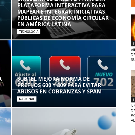
PLATAFORMA INTERACTIVA PARA
MAPEAR E INTEGRAR INICIATIVAS
PÚBLICAS DE ECONOMÍA CIRCULAR
EN AMÉRICA LATINA
TECNOLOGÍA
T
VI
D
SU
A
SUBTEL MEJORA NORMA DE
PREFIJOS 600 Y 809 PARA EVITAR
ABUSOS EN COBRANZAS Y SPAM
NACIONAL
T
N
D
PO
VI.