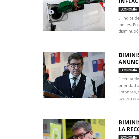
INFLAC
ECONOMÍA
El Índice 
meses. Ent
disminución
BIMINI
ANUNCI
ECONOMÍA
El titular 
prioridad 
Entonces, 
tuviera era
BIMINI
LA REC
ECONOMÍA