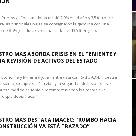
IÓN
de Precios al Consumidor acumuló 2,9% en el año y 3,5% a doce
re las principales bajas se consignaron la gasolina con una
 de 8,5% y el diésel con una caída del 13,5% en julio.
STRO MAS ABORDA CRISIS EN EL TENIENTE Y
A REVISIÓN DE ACTIVOS DEL ESTADO
de Economía y Minería dijo, en entrevista con Radio ADN, “nuestra
absoluta, siempre será la vida y la seguridad de las personas.
si esa medida se tenía que tomar teniendo los costos que
 lo que debía hacer”.
STRO MAS DESTACA IMACEC: “RUMBO HACIA
ONSTRUCCIÓN YA ESTÁ TRAZADO”