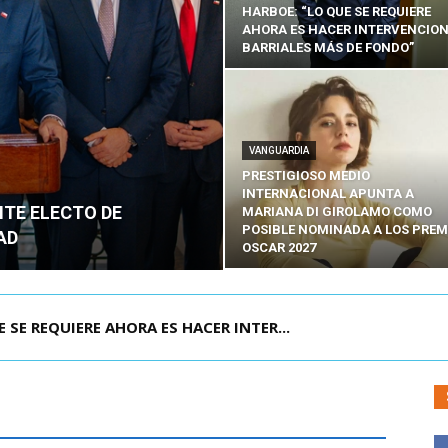
HARBOE: “LO QUE SE REQUIERE
AHORA ES HACER INTERVENCIO
BARRIALES MÁS DE FONDO”
VANGUARDIA
PRESTIGIOSO MEDIO
INTERNACIONAL APUNTA A
NTE ELECTO DE
MARIANA DI GIROLAMO COMO
POSIBLE NOMINADA A LOS PREM
AD
OSCAR 2027
POR IPC: “LA ECONOMÍA SE ESTÁ ENC...