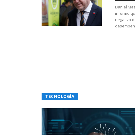
Daniel Mas
informó qu
negativa d
desempeño 
TECNOLOGÍA