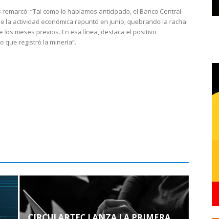
 remarcó: “Tal como lo habíamos anticipado, el Banco Central
e la actividad económica repuntó en junio, quebrando la racha
e los meses previos. En esa línea, destaca el positivo
que registró la minería”.
CIRCULARTEC LANZA LA PRIMERA