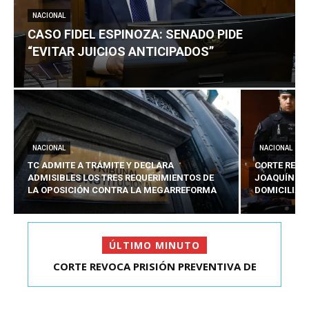
NACIONAL
CASO FIDEL ESPINOZA: SENADO PIDE
“EVITAR JUICIOS ANTICIPADOS”
NACIONAL
NACIONAL
TC ADMITE A TRÁMITE Y DECLARA
CORTE REVO
ADMISIBLES LOS TRES REQUERIMIENTOS DE
JOAQUÍN LA
LA OPOSICIÓN CONTRA LA MEGARREFORMA
DOMICILIAR
ÚLTIMO MINUTO
CORTE REVOCA PRISIÓN PREVENTIVA DE
JOAQUÍN LAVÍN LEÓN:...