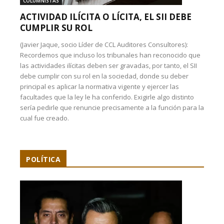
COLUMNISTAS
ACTIVIDAD ILÍCITA O LÍCITA, EL SII DEBE
CUMPLIR SU ROL
(Javier Jaque, socio Líder de CCL Auditores Consultores):
Recordemos que incluso los tribunales han reconocido que
las actividades ilícitas deben ser gravadas, por tanto, el SII
debe cumplir con su rol en la sociedad, donde su deber
principal es aplicar la normativa vigente y ejercer las
facultades que la ley le ha conferido. Exigirle algo distinto
sería pedirle que renuncie precisamente a la función para la
cual fue creado.
POLÍTICA