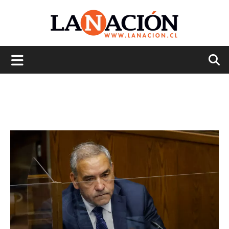
La
Nación