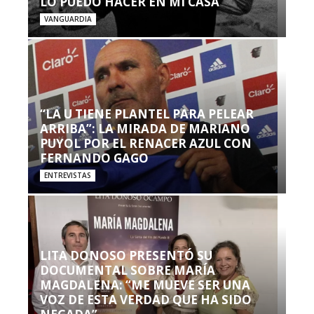
LO PUEDO HACER EN MI CASA’”
VANGUARDIA
“LA U TIENE PLANTEL PARA PELEAR
ARRIBA”: LA MIRADA DE MARIANO
PUYOL POR EL RENACER AZUL CON
FERNANDO GAGO
ENTREVISTAS
LITA DONOSO PRESENTÓ SU
DOCUMENTAL SOBRE MARÍA
MAGDALENA: “ME MUEVE SER UNA
VOZ DE ESTA VERDAD QUE HA SIDO