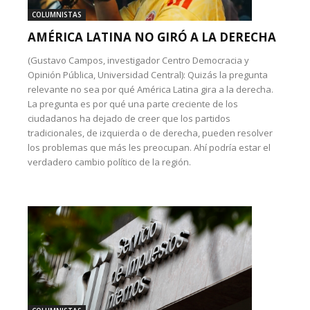
COLUMNISTAS
AMÉRICA LATINA NO GIRÓ A LA DERECHA
(Gustavo Campos, investigador Centro Democracia y
Opinión Pública, Universidad Central): Quizás la pregunta
relevante no sea por qué América Latina gira a la derecha.
La pregunta es por qué una parte creciente de los
ciudadanos ha dejado de creer que los partidos
tradicionales, de izquierda o de derecha, pueden resolver
los problemas que más les preocupan. Ahí podría estar el
verdadero cambio político de la región.