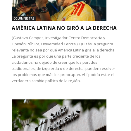
COLUMNISTAS
AMÉRICA LATINA NO GIRÓ A LA DERECHA
(Gustavo Campos, investigador Centro Democracia y
Opinión Pública, Universidad Central): Quizás la pregunta
relevante no sea por qué América Latina gira a la derecha.
La pregunta es por qué una parte creciente de los
ciudadanos ha dejado de creer que los partidos
tradicionales, de izquierda o de derecha, pueden resolver
los problemas que más les preocupan. Ahí podría estar el
verdadero cambio político de la región.