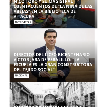
NICO TORO Y SU MAGISTRAL
CUENTACUENTOS DE “LA NIÑA DE LAS
ABEJAS” EN LA BIBLIOTECA DE
VITACURA
ENTREVISTAS
DIRECTOR DEL LICEO BICENTENARIO
VÍCTOR JARA DE PERALILLO: “LA
ESCUELA ES LA GRAN CONSTRUCTORA
DEL TEJIDO SOCIAL”
NACIONAL