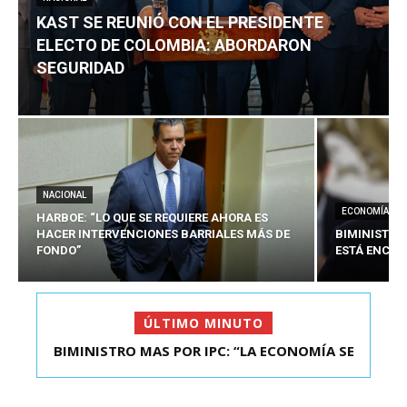
KAST SE REUNIÓ CON EL PRESIDENTE
ELECTO DE COLOMBIA: ABORDARON
SEGURIDAD
NACIONAL
ECONOMÍA
HARBOE: “LO QUE SE REQUIERE AHORA ES
HACER INTERVENCIONES BARRIALES MÁS DE
BIMINISTRO
FONDO”
ESTÁ ENCAU
ÚLTIMO MINUTO
BIMINISTRO MAS POR IPC: “LA ECONOMÍA SE
KAST SE REUNIÓ CON EL PRESIDENTE ELECTO DE
ESTÁ ENC...
COLOMBIA: A...