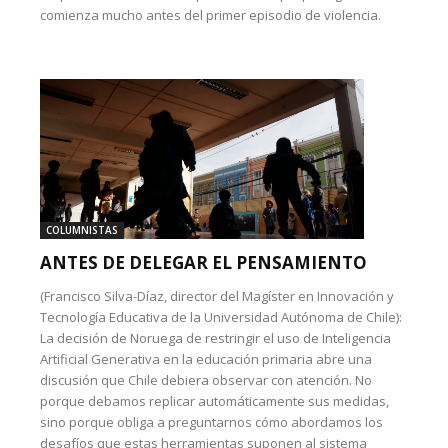
comienza mucho antes del primer episodio de violencia.
COLUMNISTAS
ANTES DE DELEGAR EL PENSAMIENTO
(Francisco Silva-Díaz, director del Magíster en Innovación y
Tecnología Educativa de la Universidad Autónoma de Chile):
La decisión de Noruega de restringir el uso de Inteligencia
Artificial Generativa en la educación primaria abre una
discusión que Chile debiera observar con atención. No
porque debamos replicar automáticamente sus medidas,
sino porque obliga a preguntarnos cómo abordamos los
desafíos que estas herramientas suponen al sistema