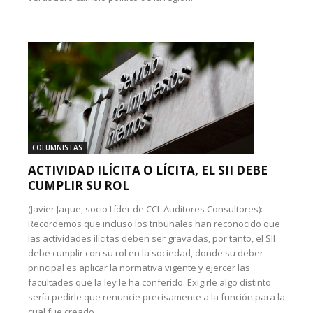
COLUMNISTAS
ACTIVIDAD ILÍCITA O LÍCITA, EL SII DEBE
CUMPLIR SU ROL
(Javier Jaque, socio Líder de CCL Auditores Consultores):
Recordemos que incluso los tribunales han reconocido que
las actividades ilícitas deben ser gravadas, por tanto, el SII
debe cumplir con su rol en la sociedad, donde su deber
principal es aplicar la normativa vigente y ejercer las
facultades que la ley le ha conferido. Exigirle algo distinto
sería pedirle que renuncie precisamente a la función para la
cual fue creado.