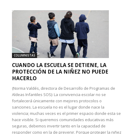
COLUMNISTAS
CUANDO LA ESCUELA SE DETIENE, LA
PROTECCIÓN DE LA NIÑEZ NO PUEDE
HACERLO
(Norma Valdés, directora de Desarrollo de Programas de
Aldeas Infantiles SOS): La convivencia escolar no se
fortalecerá únicamente con mejores protocolos o
sanciones. La escuela no es el lugar donde nace la
violencia; muchas veces es el primer espacio donde esta se
hace visible. Si queremos comunidades educativas más
seguras, debemos invertir tanto en la capacidad de
responder como en la de prevenir. Porque proteger la niñez