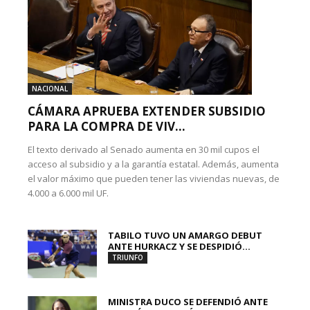
NACIONAL
CÁMARA APRUEBA EXTENDER SUBSIDIO
PARA LA COMPRA DE VIV...
El texto derivado al Senado aumenta en 30 mil cupos el
acceso al subsidio y a la garantía estatal. Además, aumenta
el valor máximo que pueden tener las viviendas nuevas, de
4.000 a 6.000 mil UF.
TABILO TUVO UN AMARGO DEBUT
ANTE HURKACZ Y SE DESPIDIÓ...
TRIUNFO
MINISTRA DUCO SE DEFENDIÓ ANTE