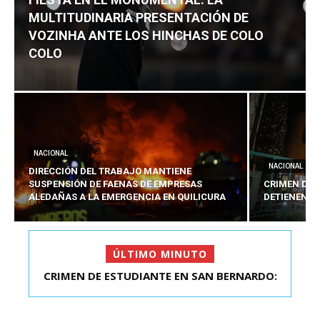
MULTITUDINARIA PRESENTACIÓN DE
VOZINHA ANTE LOS HINCHAS DE COLO
COLO
NACIONAL
NACIONAL
DIRECCIÓN DEL TRABAJO MANTIENE
SUSPENSIÓN DE FAENAS DE EMPRESAS
CRIMEN DE 
ALEDAÑAS A LA EMERGENCIA EN QUILICURA
DETIENEN A
ÚLTIMO MINUTO
FIESTA EN EL MONUMENTAL: LA
MULTITUDINARIA PRESENTACIÓ...