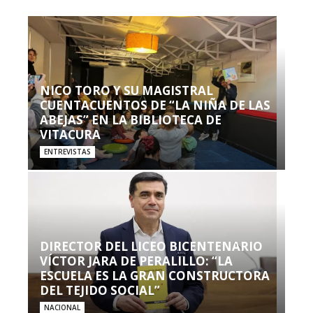
NICO TORO Y SU MAGISTRAL
CUENTACUENTOS DE “LA NIÑA DE LAS
ABEJAS” EN LA BIBLIOTECA DE
VITACURA
ENTREVISTAS
DIRECTOR DEL LICEO BICENTENARIO
VÍCTOR JARA DE PERALILLO: “LA
ESCUELA ES LA GRAN CONSTRUCTORA
DEL TEJIDO SOCIAL”
NACIONAL