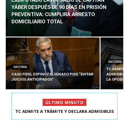
YÁBER DESPUÉS DE 90 DÍAS EN PRISIÓN
PREVENTIVA: CUMPLIRÁ ARRESTO
DOMICILIARIO TOTAL
NACIONAL
NACIONAL
TC ADMITE 
CASO FIDEL ESPINOZA: SENADO PIDE “EVITAR
ADMISIBLES
JUICIOS ANTICIPADOS”
LA OPOSICI
ÚLTIMO MINUTO
TC ADMITE A TRÁMITE Y DECLARA ADMISIBLES
LOS TRES REQU...