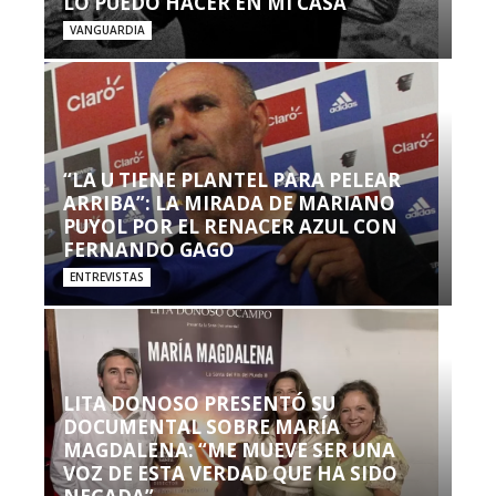
LO PUEDO HACER EN MI CASA’”
VANGUARDIA
“LA U TIENE PLANTEL PARA PELEAR
ARRIBA”: LA MIRADA DE MARIANO
PUYOL POR EL RENACER AZUL CON
FERNANDO GAGO
ENTREVISTAS
LITA DONOSO PRESENTÓ SU
DOCUMENTAL SOBRE MARÍA
MAGDALENA: “ME MUEVE SER UNA
VOZ DE ESTA VERDAD QUE HA SIDO