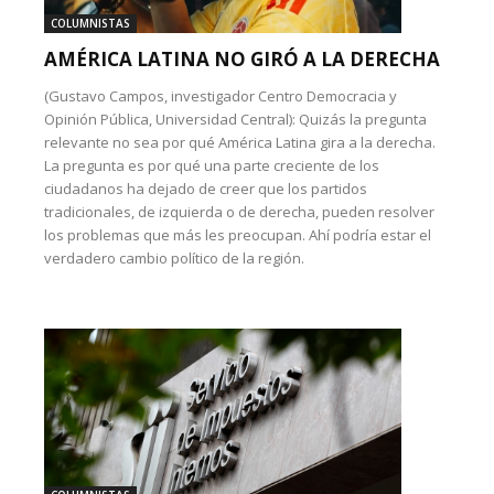
COLUMNISTAS
AMÉRICA LATINA NO GIRÓ A LA DERECHA
(Gustavo Campos, investigador Centro Democracia y
Opinión Pública, Universidad Central): Quizás la pregunta
relevante no sea por qué América Latina gira a la derecha.
La pregunta es por qué una parte creciente de los
ciudadanos ha dejado de creer que los partidos
tradicionales, de izquierda o de derecha, pueden resolver
los problemas que más les preocupan. Ahí podría estar el
verdadero cambio político de la región.