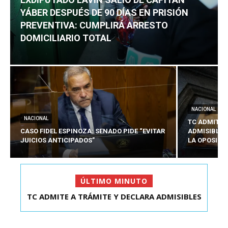
YÁBER DESPUÉS DE 90 DÍAS EN PRISIÓN
PREVENTIVA: CUMPLIRÁ ARRESTO
DOMICILIARIO TOTAL
NACIONAL
NACIONAL
TC ADMITE 
CASO FIDEL ESPINOZA: SENADO PIDE “EVITAR
ADMISIBLES
JUICIOS ANTICIPADOS”
LA OPOSICI
ÚLTIMO MINUTO
TC ADMITE A TRÁMITE Y DECLARA ADMISIBLES
EXDIPUTADO LAVÍN SALIÓ DE CAPITÁN YÁBER
LOS TRES REQU...
DESPUÉS DE 90 ...