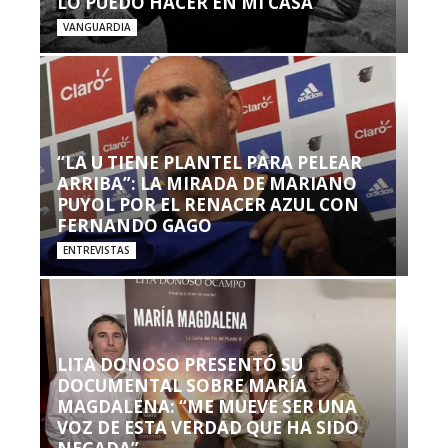
LO PUEDO HACER EN MI CASA’”
VANGUARDIA
“LA U TIENE PLANTEL PARA PELEAR
ARRIBA”: LA MIRADA DE MARIANO
PUYOL POR EL RENACER AZUL CON
FERNANDO GAGO
ENTREVISTAS
LITA DONOSO PRESENTÓ SU
DOCUMENTAL SOBRE MARÍA
MAGDALENA: “ME MUEVE SER UNA
VOZ DE ESTA VERDAD QUE HA SIDO