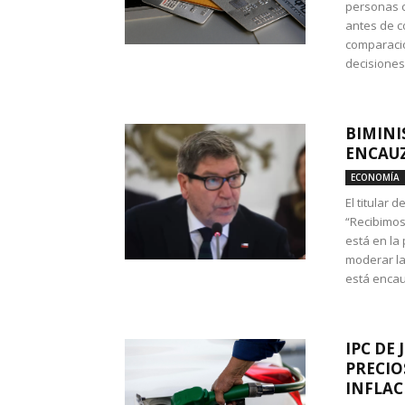
personas c
antes de co
comparació
decisione
BIMINI
ENCAUZ
ECONOMÍA
El titular 
“Recibimos
está en la
moderar la
está encau
IPC DE 
PRECIO
INFLAC