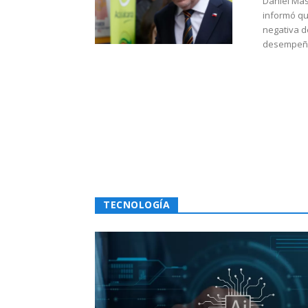
Daniel Mas
informó qu
negativa d
desempeño 
TECNOLOGÍA