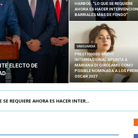
HARBOE: “LO QUE SE REQUIERE
AHORA ES HACER INTERVENCIO
BARRIALES MÁS DE FONDO”
VANGUARDIA
PRESTIGIOSO MEDIO
INTERNACIONAL APUNTA A
NTE ELECTO DE
MARIANA DI GIROLAMO COMO
POSIBLE NOMINADA A LOS PREM
AD
OSCAR 2027
POR IPC: “LA ECONOMÍA SE ESTÁ ENC...