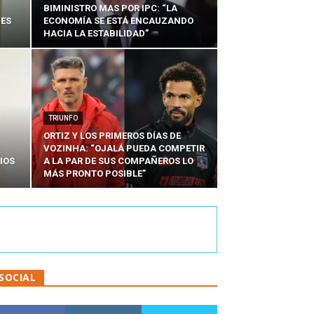
BIMINISTRO MAS POR IPC: “LA
NES
ECONOMÍA SE ESTÁ ENCAUZANDO
HACIA LA ESTABILIDAD”
TRIUNFO
ORTIZ Y LOS PRIMEROS DÍAS DE
VOZINHA: “OJALÁ PUEDA COMPETIR
IOS
A LA PAR DE SUS COMPAÑEROS LO
MÁS PRONTO POSIBLE”
SOCIAL