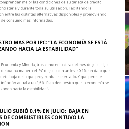
omprendan mejor las condiciones de su tarjeta de crédito
ntratarla y durante toda su utilización. Facilitando la
n entre las distintas alternativas disponibles y promoviendo
s de consumo más informadas.
STRO MAS POR IPC: “LA ECONOMÍA SE ESTÁ
ANDO HACIA LA ESTABILIDAD”
de Economía y Minería, tras conocer la cifra del mes de julio, dijo:
 de buena manera el IPC de julio con un leve 0,1%, un dato que
 parte baja de lo que proyectaba el mercado. Y que permite
 inflación anual a un 3,5%. Esto demuestra que la economía se
zando hacia la estabilidad”.
JULIO SUBIÓ 0,1% EN JULIO: BAJA EN
S DE COMBUSTIBLES CONTUVO LA
IÓN