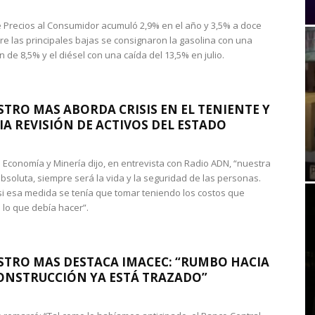
de Precios al Consumidor acumuló 2,9% en el año y 3,5% a doce
re las principales bajas se consignaron la gasolina con una
 de 8,5% y el diésel con una caída del 13,5% en julio.
STRO MAS ABORDA CRISIS EN EL TENIENTE Y
A REVISIÓN DE ACTIVOS DEL ESTADO
de Economía y Minería dijo, en entrevista con Radio ADN, “nuestra
absoluta, siempre será la vida y la seguridad de las personas.
si esa medida se tenía que tomar teniendo los costos que
 lo que debía hacer”.
STRO MAS DESTACA IMACEC: “RUMBO HACIA
ONSTRUCCIÓN YA ESTÁ TRAZADO”