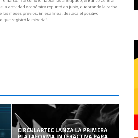
 remarcó: “Tal como lo habíamos anticipado, el Banco Central
e la actividad económica repuntó en junio, quebrando la racha
e los meses previos. En esa línea, destaca el positivo
que registró la minería”.
CIRCULARTEC LANZA LA PRIMERA
PLATAFORMA INTERACTIVA PARA