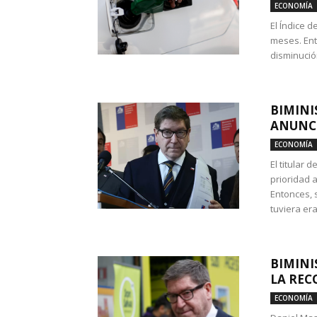
ECONOMÍA
El Índice 
meses. Ent
disminución
BIMINI
ANUNCI
ECONOMÍA
El titular 
prioridad 
Entonces, 
tuviera era
BIMINI
LA REC
ECONOMÍA