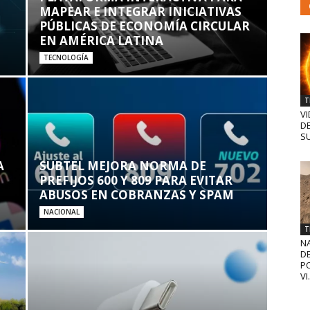
MAPEAR E INTEGRAR INICIATIVAS
PÚBLICAS DE ECONOMÍA CIRCULAR
EN AMÉRICA LATINA
TECNOLOGÍA
T
VI
D
SU
A
SUBTEL MEJORA NORMA DE
PREFIJOS 600 Y 809 PARA EVITAR
ABUSOS EN COBRANZAS Y SPAM
NACIONAL
T
N
D
PO
VI.