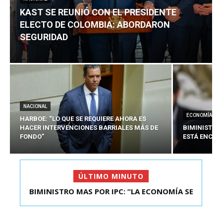
KAST SE REUNIÓ CON EL PRESIDENTE
ELECTO DE COLOMBIA: ABORDARON
SEGURIDAD
NACIONAL
ECONOMÍA
HARBOE: “LO QUE SE REQUIERE AHORA ES
HACER INTERVENCIONES BARRIALES MÁS DE
BIMINISTRO
FONDO”
ESTÁ ENCAU
ÚLTIMO MINUTO
BIMINISTRO MAS POR IPC: “LA ECONOMÍA SE
KAST SE REUNIÓ CON EL PRESIDENTE ELECTO DE
ESTÁ ENC...
COLOMBIA: A...