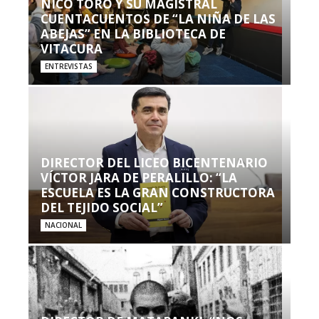
NICO TORO Y SU MAGISTRAL
CUENTACUENTOS DE “LA NIÑA DE LAS
ABEJAS” EN LA BIBLIOTECA DE
VITACURA
ENTREVISTAS
DIRECTOR DEL LICEO BICENTENARIO
VÍCTOR JARA DE PERALILLO: “LA
ESCUELA ES LA GRAN CONSTRUCTORA
DEL TEJIDO SOCIAL”
NACIONAL