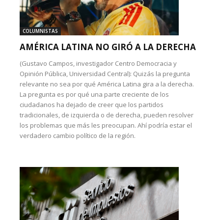
COLUMNISTAS
AMÉRICA LATINA NO GIRÓ A LA DERECHA
(Gustavo Campos, investigador Centro Democracia y
Opinión Pública, Universidad Central): Quizás la pregunta
relevante no sea por qué América Latina gira a la derecha.
La pregunta es por qué una parte creciente de los
ciudadanos ha dejado de creer que los partidos
tradicionales, de izquierda o de derecha, pueden resolver
los problemas que más les preocupan. Ahí podría estar el
verdadero cambio político de la región.