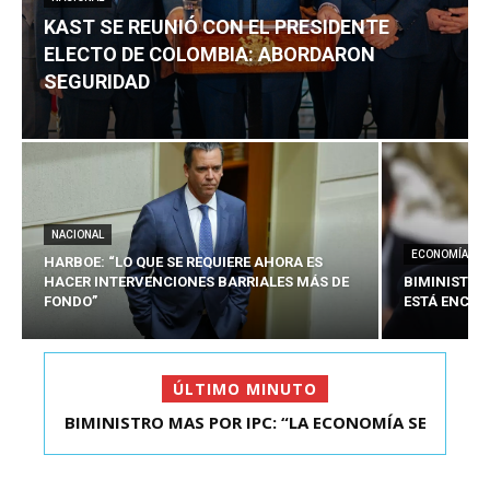
KAST SE REUNIÓ CON EL PRESIDENTE
ELECTO DE COLOMBIA: ABORDARON
SEGURIDAD
NACIONAL
ECONOMÍA
HARBOE: “LO QUE SE REQUIERE AHORA ES
HACER INTERVENCIONES BARRIALES MÁS DE
BIMINISTRO
FONDO”
ESTÁ ENCAU
ÚLTIMO MINUTO
BIMINISTRO MAS POR IPC: “LA ECONOMÍA SE
ESTÁ ENC...