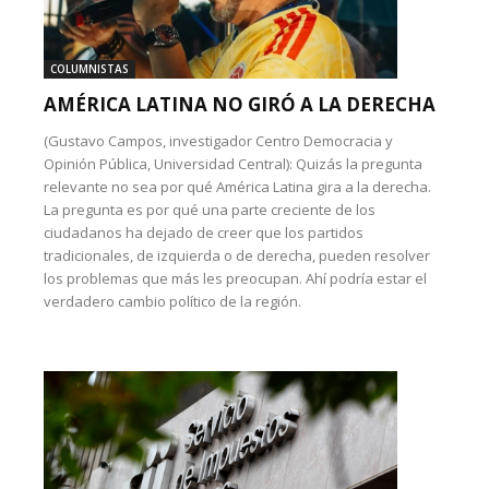
COLUMNISTAS
AMÉRICA LATINA NO GIRÓ A LA DERECHA
(Gustavo Campos, investigador Centro Democracia y
Opinión Pública, Universidad Central): Quizás la pregunta
relevante no sea por qué América Latina gira a la derecha.
La pregunta es por qué una parte creciente de los
ciudadanos ha dejado de creer que los partidos
tradicionales, de izquierda o de derecha, pueden resolver
los problemas que más les preocupan. Ahí podría estar el
verdadero cambio político de la región.