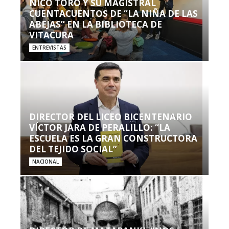
NICO TORO Y SU MAGISTRAL
CUENTACUENTOS DE “LA NIÑA DE LAS
ABEJAS” EN LA BIBLIOTECA DE
VITACURA
ENTREVISTAS
DIRECTOR DEL LICEO BICENTENARIO
VÍCTOR JARA DE PERALILLO: “LA
ESCUELA ES LA GRAN CONSTRUCTORA
DEL TEJIDO SOCIAL”
NACIONAL